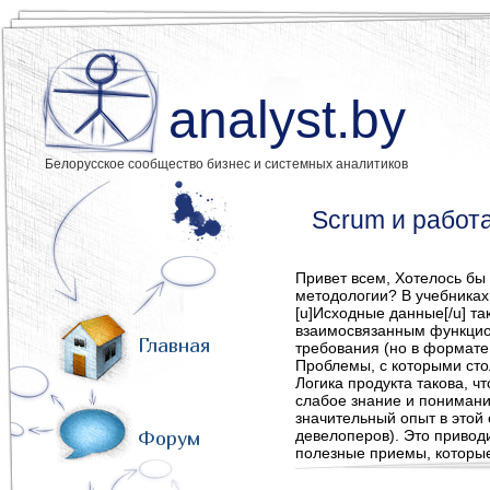
analyst.by
Белорусское сообщество бизнес и системных аналитиков
Scrum и работ
Привет всем, Хотелось бы
методологии? В учебниках 
[u]Исходные данные[/u] т
взаимосвязанным функцион
Главная
требования (но в формате,
Проблемы, с которыми стол
Логика продукта такова, ч
слабое знание и понимания
значительный опыт в этой 
Форум
девелоперов). Это приводи
полезные приемы, которы