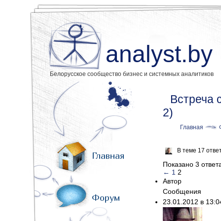
analyst.by
Белорусское сообщество бизнес и системных аналитиков
Встреча 
2)
Главная
В теме 17 отве
Главная
Показано 3 ответа
←
1
2
Автор
Сообщения
Форум
23.01.2012 в 13: