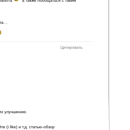
 работа
а также пообщаться с таким
ыта…
Цитировать
 их улучшению.
 (i like) и т.д. статью-обзор