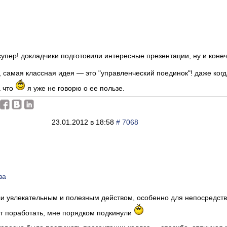
супер! докладчики подготовили интересные презентации, ну и кон
о, самая классная идея — это "управленческий поединок"! даже ког
а что
я уже не говорю о ее пользе.
23.01.2012 в 18:58
# 7068
ва
ли увлекательным и полезным действом, особенно для непосредств
т поработать, мне порядком подкинули