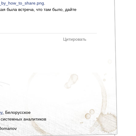
t_by_how_to_share.png
.
ая была встреча, что там было, дайте
Цитировать
by
, Белорусское
 системных аналитиков
 Domanov