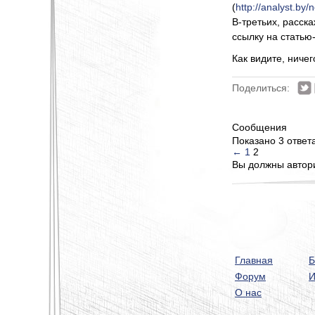
(
http://analyst.by
В-третьих, расск
ссылку на статью-
Как видите, ниче
Поделиться:
Сообщения
Показано 3 ответа
←
1
2
Вы должны автори
Главная
Б
Форум
И
О нас