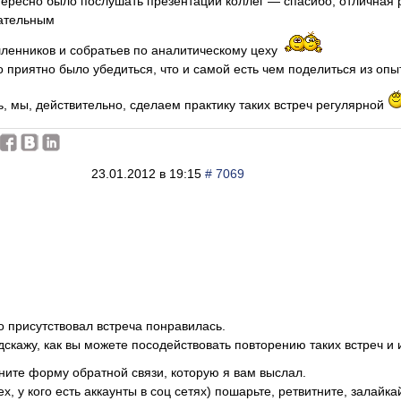
ересно было послушать презентации коллег — спасибо, отличная
ательным
ленников и собратьев по аналитическому цеху
 приятно было убедиться, что и самой есть чем поделиться из оп
, мы, действительно, сделаем практику таких встреч регулярной
23.01.2012 в 19:15
# 7069
то присутствовал встреча понравилась.
дскажу, как вы можете посодействовать повторению таких встреч и
ните форму обратной связи, которую я вам выслал.
х, у кого есть аккаунты в соц сетях) пошарьте, ретвитните, залайкайте