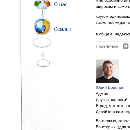
мне особенно инт
О нас
широким и замеч
кругом единомыш
также неожиданно
Ссылки
в общем, надеюсь
Поделиться:
Юрий Веденин
Админ
Друзья, коллеги!
Я рад, что тем, к
Давайте я вам по
Во-первых, запол
Во-вторых, (для те