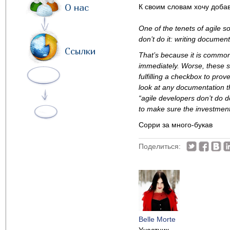
О нас
К своим словам хочу добав
One of the tenets of agile s
don’t do it: writing documen
Ссылки
That’s because it is common
immediately. Worse, these s
fulfilling a checkbox to pro
look at any documentation th
“agile developers don’t do d
to make sure the investment 
Сорри за много-букав
Поделиться:
Belle Morte