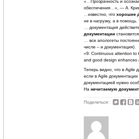
«…Прозрачность и осознанн
обеспечения…», — А. Криви
…известно, что
хорошее 
не в нагрузку, а в помощь.
… документация действите
документации
становитс
… все апологеты постоянно
числе – и документация).
«9. Continuous attention to 
and good design enhances ag
Теперь видно, что в Agile
если в Agile документации 
документацией нужно особ
На
нечитаемую докумен
Поделиться: