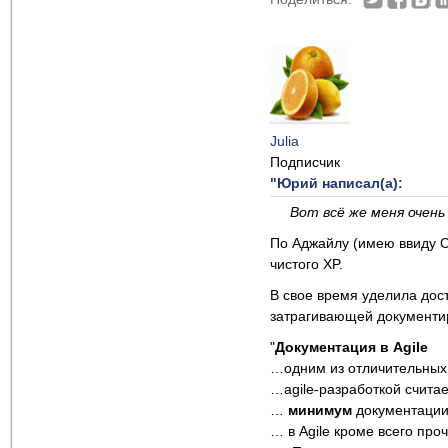
Julia
Подписчик
"Юрий написал(а):
Вот всё же меня очень
По Аджайлу (имею ввиду С
чистого XP.
В свое время уделила дос
затрагивающей документиро
"
Документация в Agile
…одним из отличительных 
…agile-разработкой счита
…
минимум
документаци
… в Agile кроме всего пр