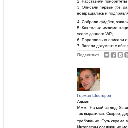
2. Расставили приоритеты
3. Описали первый (т.е. р
возвращались и подправл
4. Собрали фидбек, завал
5. Как только имлементаци
scope данного WP;
6. Параллельно описали 
7. Завели документ с об
Поделиться:
Герман Шестеров
Админ
Ммм.. На мой взгляд, Scru
так выразился. Скорее, д
требование. Суть скрама в
Интересны следующие мо