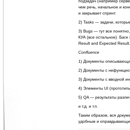
подзадач (например серве
чем речь, начальное и кон
и закрывает спринт.
2) Tasks — задачи, которы
3) Bugs — тут все понятно,
КУА (все остальное). Баги
Result and Expected Resul
Confluence
1) Документы описывающи
2) Документы с нефункци
3) Документы с вводной и
4) Элементы UI (прототип
5) QA — результаты различ
и т.д. и т.п.
Таким образом, вся докум
удобным и оправдывающим