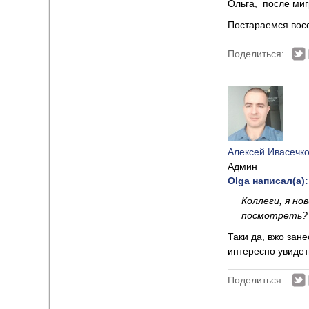
Ольга, после миг
Постараемся восс
Поделиться:
Алексей Ивасечк
Админ
Olga написал(а):
Коллеги, я н
посмотреть? 
Таки да, вжо зан
интересно увидет
Поделиться: