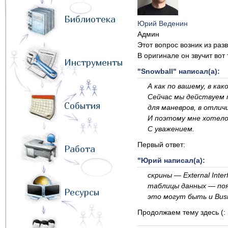
Библиотека
Юрий Веденин
Админ
Этот вопрос возник из раз
В оригинале он звучит вот 
Инструменты
"Snowball" написал(а):
А как по вашему, в к
Сейчас мы действуем п
События
для маневров, в отлич
И поэтому мне хотело
С уважением.
Первый ответ:
Работа
"Юрий написал(а):
скрины — External Inter
таблицы данных — пояс
Ресурсы
это могут быть и Busin
Продолжаем тему здесь (: