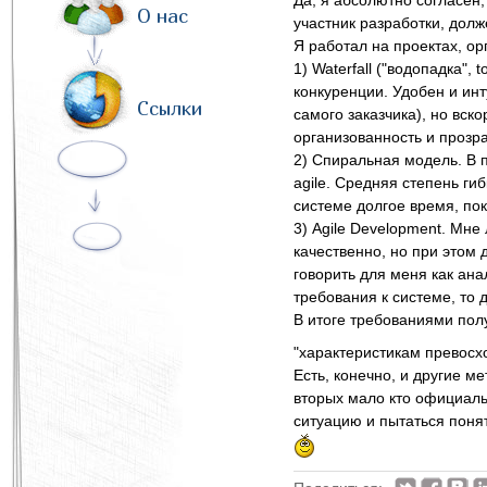
Да, я абсолютно согласен
О нас
участник разработки, долж
Я работал на проектах, о
1) Waterfall ("водопадка"
конкуренции. Удобен и ин
Ссылки
самого заказчика), но вск
организованность и прозра
2) Спиральная модель. В 
agile. Средняя степень ги
системе долгое время, пок
3) Agile Development. Мне
качественно, но при этом 
говорить для меня как ана
требования к системе, то 
В итоге требованиями пол
"характеристикам превосх
Есть, конечно, и другие м
вторых мало кто официальн
ситуацию и пытаться понят