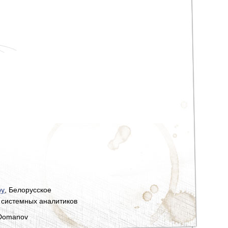
by
, Белорусское
 системных аналитиков
 Domanov