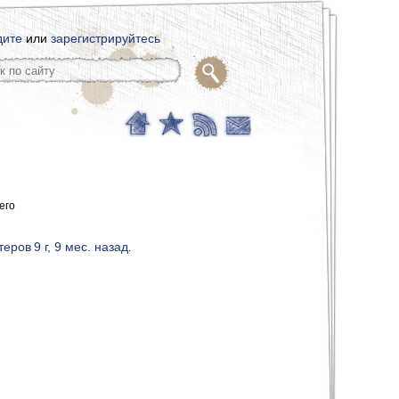
дите
или
зарегистрируйтесь
его
теров
9 г, 9 мес. назад
.