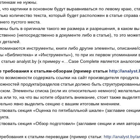
артинкам не нужны.
м, что картинки в основном будут выравниваться по левому краю, ст
лько количество текста, который будет расположен в статье справа 
него пустого места.
лжны быть в оригинале такого же размера и разрешения, в каком вы 
ственно (непосредственно в документе либо в статье), то это може
 деталей.
 упоминаются инструменты, книги либо другие элементы, описание/о
елы «Библиотека» и «Инструменты»), то при их первом упоминании 
статью analyst.by (к примеру «…Case Complete является аналогом E
 требования к статьям-обзорам (пример статьи
http://analyst.
по возможности содержать ссылки на сайт производителя продукта 
ожностей продукта/разделов статьи должно быть структурированн
ском. Элементы списка (если их относительно немного) желател
а или то, на что вы хотите обратить внимание, стоит также выдел
тельно явно выделить секцию с вашим итоговым мнением.
ствовать секция «Оценка по пятибалльной шкале» (заглавие секци
укта.
ствовать секция «Обзор подготовил» (заглавие секции и имя автора
требования к статьям-переводам (пример статьи:
http://analyst.by/a