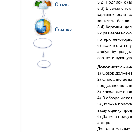
5.2) Подписи к к
О нас
5.3) В связи с те
картинок, если то
контекста без лиш
5.4) Картинки до
Ссылки
их размеры искус
потерю некоторых
6) Если в статье
analyst.by (разд
соответствующую 
Дополнительные
1) Обзор должен 
2) Описание возм
представлено спи
3) Ключевые слов
4) В обзоре жела
5) Должна присут
вашу оценку прод
6) Должна присут
автора.
Дополнительные 