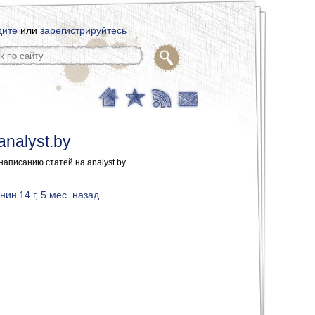
дите
или
зарегистрируйтесь
nalyst.by
аписанию статей на analyst.by
нин
14 г, 5 мес. назад
.