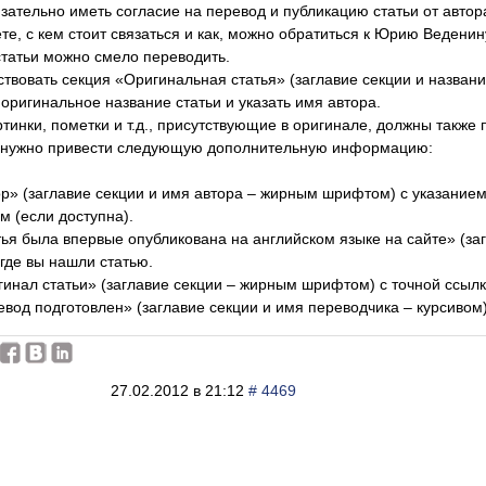
зательно иметь согласие на перевод и публикацию статьи от автора
ете, с кем стоит связаться и как, можно обратиться к Юрию Веденин
 статьи можно смело переводить.
ствовать секция «Оригинальная статья» (заглавие секции и название
оригинальное название статьи и указать имя автора.
ртинки, пометки и т.д., присутствующие в оригинале, должны также 
ьи нужно привести следующую дополнительную информацию:
ор» (заглавие секции и имя автора – жирным шрифтом) с указанием
 (если доступна).
тья была впервые опубликована на английском языке на сайте» (з
 где вы нашли статью.
гинал статьи» (заглавие секции – жирным шрифтом) с точной ссыл
евод подготовлен» (заглавие секции и имя переводчика – курсивом)
27.02.2012 в 21:12
# 4469