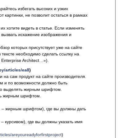
арайтесь избегать высоких и узких
от картинки, не позволит остаться в рамках
их хотите видеть в статье. Если изменять
т вызвать искажение изображения и
бзор которых присутствует уже на сайте
в тексте необходимо сделать ссылку на
nterprise Architect…»).
by/articles/ea8
)
и на сам продукт на сайте производителя.
ым и по возможности должно быть
ьно выделять жирным шрифтом.
ять жирным шрифтом.
и – жирным шрифтом), где вы должны дать
 – курсивом), где вы должны указать имя
rticles/areyoureadyforfirstproject
)