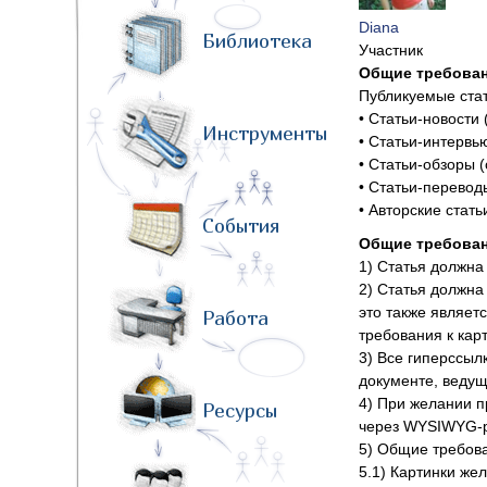
Diana
Библиотека
Участник
Общие требован
Публикуемые ста
• Статьи-новости
Инструменты
• Статьи-интервь
• Статьи-обзоры (
• Статьи-перевод
• Авторские стат
События
Общие требован
1) Статья должна
2) Статья должна
это также являет
Работа
требования к кар
3) Все гиперссыл
документе, ведущ
4) При желании п
Ресурсы
через WYSIWYG-ре
5) Общие требова
5.1) Картинки же