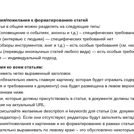
ия/пожелания к форматированию статей
тьи в общем можно разделить на следующие типы:
 (оповещение о событиях, анонсы и т.д.) – специфических требован
ю (интервью с людьми) — специфических требований нет
обзоры инструментов, книг и т.д.) – есть особые требования (см. ни
ы (переводы иноязычных статей любого вида) — есть особые требо
ьи — индивидуальный подход.
ия ко всем статьям:
 иметь четко выраженный заголовок.
 обязательно иметь главную картинку, которая будет отражать соде
ся и требованием к документу) она будет размещена в левом верхн
тинкам ниже.
ки, которые должны присутствовать в статье, в документе должны 
ие на актуальный URL.
рисылайте желаемые description и keywords для статьи (см. докуме
дактор»). Если они отсутствуют, редакторы будут заполнять мет
ния/пожелания к картинкам и их форматированию в рамках статьи
лательно выравнивать по левому краю – это обусловлено некото