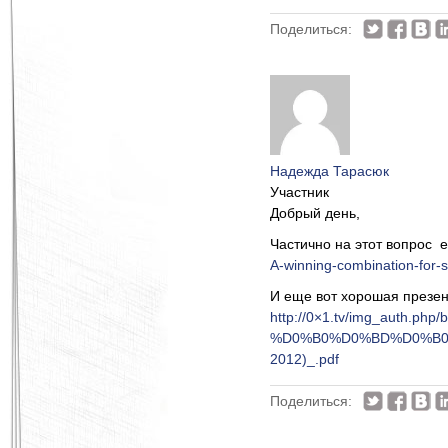
Поделиться:
Надежда Тарасюк
Участник
Добрый день,
Частично на этот вопрос е
A-winning-combination-for-s
И еще вот хорошая презе
http://0×1.tv/img_aut
%D0%B0%D0%BD%D0%B0
2012)_.pdf
Поделиться: