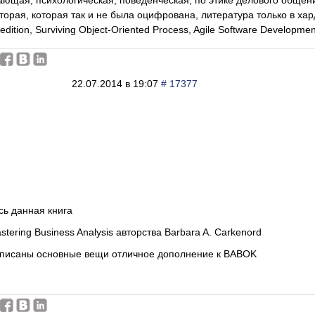
ающая, психологическая, поведенческая, по этике делового общени
торая, которая так и не была оцифрована, литература только в хар
edition, Surviving Object-Oriented Process, Agile Software Developme
22.07.2014 в 19:07
# 17377
ь данная книга
stering Business Analysis авторства Barbara A. Carkenord
списаны основные вещи отличное дополнение к BABOK