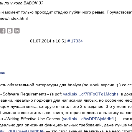
ть ли у кого BABOK 3?
ый момент только проходит стадию публичного ревью. Поучаствовать 
view/index.html
01.07.2014 в 10:51
# 17334
нко
сть обязательной литературы для Analyst (по моей версии :) ) со 
«Software Requirements» (в pdf:
yadi.sk/…d/7RFoQTq1Mdghs
, в док
ваний, идеально подходит для написания любых, но особенно неф
щем лучшая книга, которую я читал, это 2-е издание, 3-е у меня то
бъемная и восхитительная книга, которая полезна аналитику на лю
н «Writing Effective Use Cases» (
yadi.sk/…d/twDRPAjnMdhfL
) — как
деально для описания функциональных требований, даже лучше че
.sk/…d/JGruAyGJMdhAF
— это свод знаний Аналитика, на него стоит