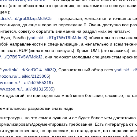
нты (это необязательно к прочтению, но знакомиться советую начин
щем);
adi.sk/…d/gruDBzqsMdhC5
— прекрасная, компактная и точная альт
есс-нидов, да еще и хорошо переведена . Очень доступно все ра
итается, советую обратить внимание на раздел «как ее читать»;
 Буча, Рамбо (
yadi.sk/…d/TgTWaT9bMdmi3
) обязательно всем анал
бой направленности и специализации, а желательно и всем техни
не знать RUP (желательно наизусть). Кроме UML (это классика), ес
sk/…/Q7B9RV5WMdkJ2
, она поможет молодым специалистам красиво
XP
yadi.sk/…d/KorDGi4_Mit3Q
, Сравнительный обзор всех
yadi.sk/…d
w.ozon.ru/…ail/id/2123805
)
ww.ozon.ru/…ail/id/2555319
)
www.ozon.ru/…ail/id/1315535
)
 методологий, но приведенные мной книги большие, сложные, не так
ремительной» разработки знать надо!
 литературы, но это самая лучшая и ее будет более чем достаточно 
рмализировать/документировать требования. Есть литература от кл
ти художественная, по процессам, по стандартам, по направлени