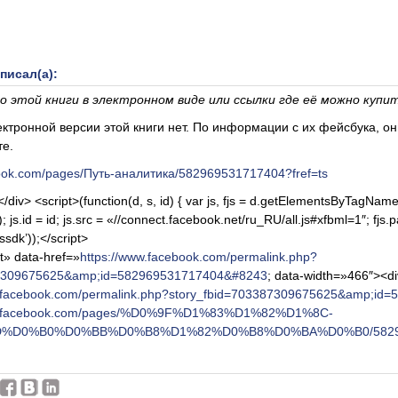
аписал(а):
го этой книги в электронном виде или ссылки где её можно купи
тронной версии этой книги нет. По информации с их фейсбука, он
те.
book.com/pages/Путь-аналитика/582969531717404?fref=ts
/div> <script>(function(d, s, id) { var js, fjs = d.getElementsByTagName(
 js.id = id; js.src = «//connect.facebook.net/ru_RU/all.js#xfbml=1″; fjs.
jssdk’));</script>
t» data-href=»
https://www.facebook.com/permalink.php?
87309675625&amp;id=582969531717404&#8243
; data-width=»466″><di
w.facebook.com/permalink.php?story_fbid=703387309675625&amp;id
ww.facebook.com/pages/%D0%9F%D1%83%D1%82%D1%8C-
%D0%B0%D0%BB%D0%B8%D1%82%D0%B8%D0%BA%D0%B0/582969