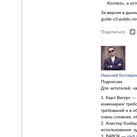
Коллеги, а ес
3я версия в данн
guide-v3-public-re
Поделиться:
Николай Котляре
Подписчик
Для читателей, ча
1. Карл Вигерс — 
инжиниринг требо
требований и в об
очень сложная, о
2. Алистер Кокбер
использования, и
3. BABOK —
yadi