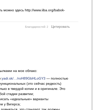
можно здесь http://www.iiba.org/babok-
Цитировать
Благодарностей: 2
ссылками на мое облако:
е:
yadi.sk/…/roH89GbHLoGY3
— полностью
ункциональных (это сейчас редкость)
лько в твердой копии и в оригинале. Это
бой стадии развитии;
 писать «идеальные» варианты
м у Вигерса;
 ровняться, это стандарт, так должны