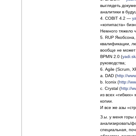
выглядеть докуме
аналитики в буду
4. COBIT 4.2 —
y
«копипаста» бизн
Немного тяжело ч
5. RUP Якобсона,
квалификации, лю
вообще не может 
BPMN 2.0 (
yadi.
руководства;
6. Agile (Scrum, 
a. DAD (
http://ww
b. Iconix (
http://w
c. Crystal (
http://
из всех «гибких»
копии.
И все же азы «ст
З.ы. у меня горы
анализировать/фо
специальная, поч