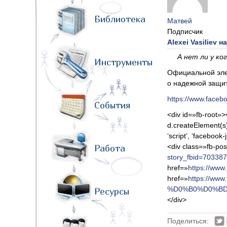
Библиотека
Матвей
Подписчик
Alexei Vasiliev н
А нет ли у ко
Инструменты
Официальной элек
о надежной защи
https://www.face
События
<div id=»fb-root»><
d.createElement(s);
‘script’, ‘facebook-
<div class=»fb-pos
Работа
story_fbid=7033
href=»
https://ww
href=»
https://w
%D0%B0%D0%BD
Ресурсы
</div>
Поделиться: