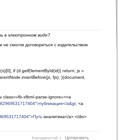
ть в электронном виде?
и не смогли договориться с издательством
s)[0]; if (d.getElementById(id)) return; js =
parentNode.insertBefore(js, fjs); }(document,
v class=»fb-xfbml-parse-ignore»><a
=582969531717404″>публикация</a&gt
; <a
531717404″>Путь
аналитика</a>.</div>
Цитировать
Благодарностей: 1