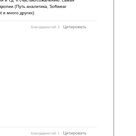
я и т.д. К счастью/сожалению, самая
дкопии (Путь аналитика, Softwear
nt и много других)
Цитировать
Благодарностей: 3
Цитировать
Благодарностей: 1