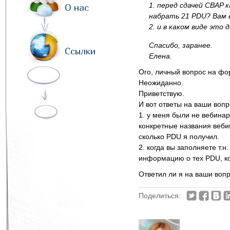
1. перед сдачей CBAP 
О нас
набрать 21 PDU? Вам 
2. и в каком виде это
Спасибо, заранее.
Ссылки
Елена.
Ого, личный вопрос на фо
Неожиданно.
Приветствую.
И вот ответы на ваши вопр
1. у меня были не вебина
конкретные названия вебин
сколько PDU я получил.
2. когда вы заполняете т.н
информацию о тех PDU, ко
Ответил ли я на ваши воп
Поделиться: