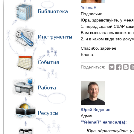
YelenaR
Библиотека
Подписчик
Юра, здравствуйте, у меня
1. перед сдачей CBAP как
Вам высылалось какое-то 
Инструменты
2. и в каком виде это док
Спасибо, заранее.
Елена.
События
Поделиться:
Работа
Юрий Веденин
Ресурсы
Админ
"YelenaR" написал(а):
Юра, здравствуйте, у 