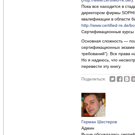
(
http://www.certified-re.de/
).
Пока все находится в ста
директором фирмы SOPHI
квалификации в области би
http://www.certified-re.de/bo
Сертификационные курсы и
Основная сложность — пол
сертификационных экзамено
требований"). Все права 
Но я надеюсь, что несмотр
перевести эту книгу.
Поделиться:
Герман Шестеров
Админ
Выше обсуждались сертифи