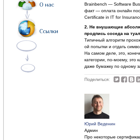
О нас
Brainbench — Software Bus
факт — оплата онлайн поср
Certificate in IT for Insur
2. Не внушающие абсолю
Ссылки
продпись соседа на туал
Типичный алгоритм прохож
ой попытки и отдать симв
На самом деле, это, конеч
категории, по-моему, это 
даже бумажку по одному з
Поделиться:
Юрий Веденин
Админ
Про некоторые сертификац