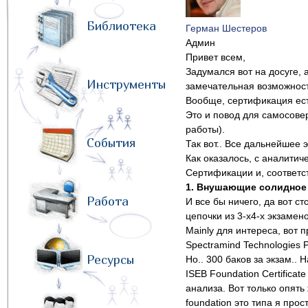
Библиотека
Герман Шестеров
Админ
Привет всем,
Задумался вот на досуге,
Инструменты
замечательная возможность
Вообще, сертификация ест
Это и повод для самосове
работы).
События
Так вот.. Все дальнейшее 
Как оказалось, с аналити
Сертификации и, соответс
1. Внушающие солидное
Работа
И все бы ничего, да вот ст
цепочки из 3-х4-х экзамен
Mainly для интереса, вот 
Spectramind Technologies 
Ресурсы
Но.. 300 баков за экзам.. 
ISEB Foundation Certificat
анализа. Вот только опять 
foundation это типа я прос