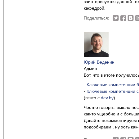
заинтересуется данной те
кафедрой.
Поделиться:
Юрий Веденин
Админ
Вот, что в итоге получилос
·
Ключевые компетенции б
·
Ключевые компетенции с
(взято с
dev.by
)
Честно говоря.. вышло нес
как-то ущербно и с больш
Давайте покомментируем вм
подсобираем.. ну хоть как