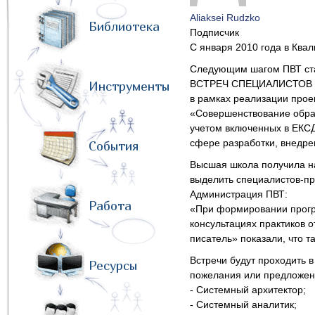
Aliaksei Rudzko
Библиотека
Подписчик
С января 2010 года в Ква
Следующим шагом ПВТ ст
ВСТРЕЧ СПЕЦИАЛИСТОВ
Инструменты
в рамках реализации прое
«Совершенствование образ
учетом включенных в ЕКСД
сфере разработки, внедр
События
Высшая школа получила на
выделить специалистов-пр
Администрация ПВТ:
Работа
«При формировании прогр
консультациях практиков 
писатель» показали, что 
Встречи будут проходить в
Ресурсы
пожелания или предложен
- Системный архитектор;
- Системный аналитик;