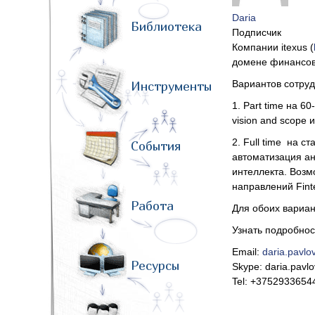
Daria
Библиотека
Подписчик
Компании itexus (
домене финансов 
Вариантов сотруд
Инструменты
1. Part time на 6
vision and scope
2. Full time на 
События
автоматизация а
интеллекта. Возм
направлений Fint
Работа
Для обоих вариан
Узнать подробнос
Email:
daria.pavl
Ресурсы
Skype: daria.pavl
Tel: +3752933654