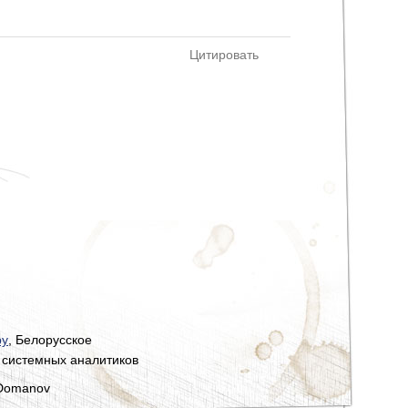
Цитировать
by
, Белорусское
 системных аналитиков
 Domanov