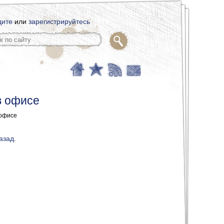
дите
или
зарегистрируйтесь
 в офисе
в офисе
назад
.