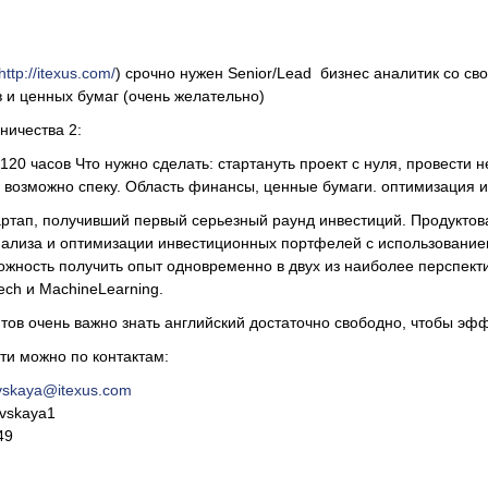
http://itexus.com/
) срочно нужен Senior/Lead бизнес аналитик со с
и ценных бумаг (очень желательно)
ничества 2:
0-120 часов Что нужно сделать: стартануть проект с нуля, провести 
 и возможно спеку. Область финансы, ценные бумаги. оптимизация и
стартап, получивший первый серьезный раунд инвестиций. Продуктов
нализа и оптимизации инвестиционных портфелей с использование
ожность получить опыт одновременно в двух из наиболее перспект
ech и MachineLearning.
тов очень важно знать английский достаточно свободно, чтобы эф
ти можно по контактам:
ovskaya@itexus.com
ovskaya1
49