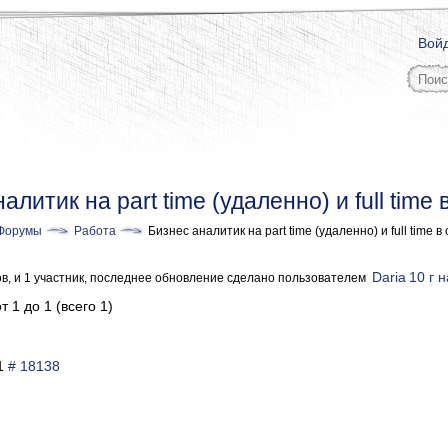
Вой
алитик на part time (удаленно) и full time
Форумы
Работа
Бизнес аналитик на part time (удаленно) и full time 
Daria
10 г 
ов, и 1 участник, последнее обновление сделано пользователем
т 1 до 1 (всего 1)
11
# 18138