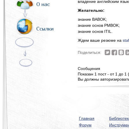
владение английским языко
О нас
Желательно:
знание BABOK;
знание основ PMBOK;
Ссылки
знание основ ITIL.
Ждем ваше резюме на
sta
Поделиться:
Сообщения
Показан 1 пост - от 1 до 1 
Вы должны авторизироватьс
Главная
Библиотек
Форум
Инструме