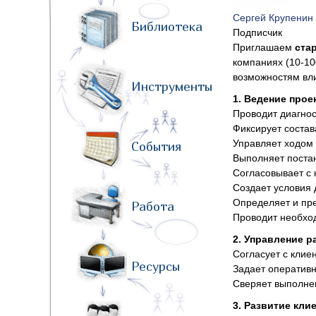
Сергей Крупенин
Библиотека
Подписчик
Приглашаем
ста
компаниях (10-10
возможностям вл
Инструменты
1. Ведение прое
Проводит диагнос
Фиксирует состав
Управляет ходом 
События
Выполняет постан
Согласовывает с
Создает условия 
Определяет и пр
Работа
Проводит необхо
2. Управление р
Согласует с кли
Ресурсы
Задает оператив
Сверяет выполне
3. Развитие кли