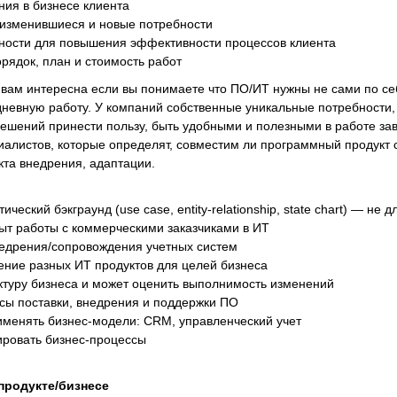
ия в бизнесе клиента
изменившиеся и новые потребности
ности для повышения эффективности процессов клиента
рядок, план и стоимость работ
 вам интересна если вы понимаете что ПО/ИТ нужны не сами по себ
дневную работу. У компаний собственные уникальные потребности,
ешений принести пользу, быть удобными и полезными в работе зави
иалистов, которые определят, совместим ли программный продукт с
кта внедрения, адаптации.
ческий бэкграунд (use case, entity-relationship, state chart) — не 
ыт работы с коммерческими заказчиками в ИТ
недрения/сопровождения учетных систем
ние разных ИТ продуктов для целей бизнеса
ктуру бизнеса и может оценить выполнимость изменений
сы поставки, внедрения и поддержки ПО
именять бизнес-модели: CRM, управленческий учет
ировать бизнес-процессы
продукте/бизнесе