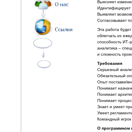
Выясняет изменен
О нас
Идентифицирует 
Выявляет возмож
Согласовывает по
Ссылки
Эта работа будет
облегчать их еже
способность ИТ-р
аналитика – спец
и сложность прое
Требования
Серьезный аналити
Обязательный оп
Опыт поставки/в
Понимает назначе
Понимает архите
Понимает процес
Знает и умеет пр
Умеет регламент
Командный игрок
О программном 