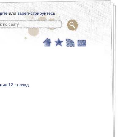
дите
или
зарегистрируйтесь
енин
12 г назад
.