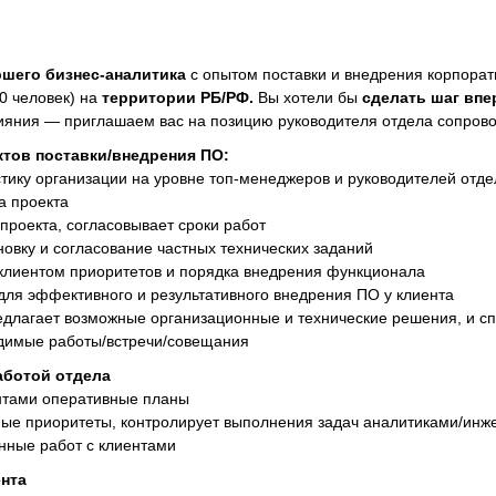
ршего бизнес-аналитика
с опытом поставки и внедрения корпорат
0 человек) на
территории РБ/РФ.
Вы хотели бы
сделать шаг впе
ияния — приглашаем вас на позицию руководителя отдела сопрово
ктов поставки/внедрения ПО:
тику организации на уровне топ-менеджеров и руководителей отде
а проекта
проекта, согласовывает сроки работ
овку и согласование частных технических заданий
 клиентом приоритетов и порядка внедрения функционала
для эффективного и результативного внедрения ПО у клиента
едлагает возможные организационные и технические решения, и с
димые работы/встречи/совещания
аботой отдела
ентами оперативные планы
ные приоритеты, контролирует выполнения задач аналитиками/ин
нные работ с клиентами
ента