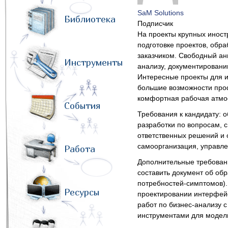
SaM Solutions
Библиотека
Подписчик
На проекты крупных иност
подготовке проектов, обра
заказчиком. Cвободный ан
Инструменты
анализу, документировани
Интересные проекты для и
большие возможности проф
комфортная рабочая атмо
События
Требования к кандидату: 
разработки по вопросам, 
ответственных решений и 
самоорганизация, управл
Работа
Дополнительные требовани
составить документ об об
потребностей-симптомов).
Ресурсы
проектировании интерфейс
работ по бизнес-анализу 
инструментами для модел