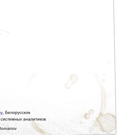
by
, Белорусское
 системных аналитиков
 Domanov