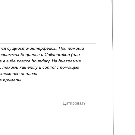
ются сущности-интерфейсы. При помощи
раммах Sequence и Collaboration (или
 в виде класса boundary. На диаграмме
такими как entity и control с помощью
истемного анализа.
е примеры.
Цитировать