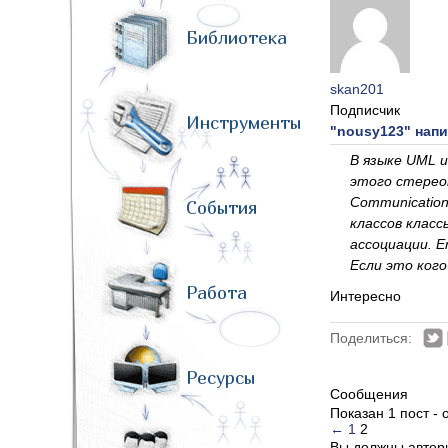
Библиотека
skan201
Подписчик
Инструменты
"nousy123" напи
В языке UML 
этого стереот
Communication
События
классов класс
ассоциации. E
Если это ког
Работа
Интересно
Поделиться:
Ресурсы
Сообщения
Показан 1 пост - о
←
1
2
Вы должны автори