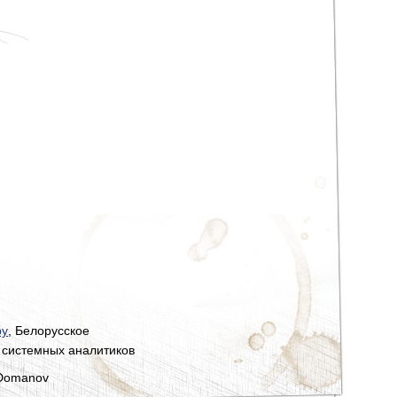
by
, Белорусское
 системных аналитиков
 Domanov