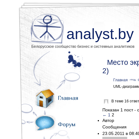
analyst.by
Белорусское сообщество бизнес и системных аналитиков
Место эк
2)
Главная
UML-диаграм
Главная
В теме 16 отве
Показан 1 пост - о
←
1
2
Автор
Форум
Сообщения
23.05.2011 в 08: