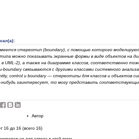
сал(а):
имеется стереотип (boundary), с помощью которого моделиру
ипа можно показывать экранные формы в виде объектов на диаг
 в UML-2), а также на диаграмме классов, соответственно тоже
ы-boundary связываются с другими классами системного анализа, 
ntity, control и boundary — стереотипы для классов и объектов с
о-нибудь заинтересует, то могу представить соответствующи
Автор
т 16 до 16 (всего 16)
зироваться для ответа в этой теме.