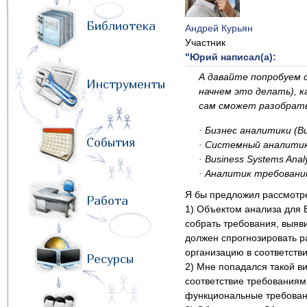
Библиотека
Андрей Курьян
Участник
"Юрий написал(а):
А давайте попробуем с
Инструменты
начнем это делать), 
сам сможет разобрать
· Бизнес аналитики (Bus
События
· Системный аналитик 
· Business Systems Ana
· Аналитик требований 
Я бы предложил рассмотре
Работа
1) Объектом анализа для 
собрать требования, выяви
должен спрогнозировать ра
организацию в соответстви
Ресурсы
2) Мне попадался такой ви
соответствие требованиям
функциональные требовани