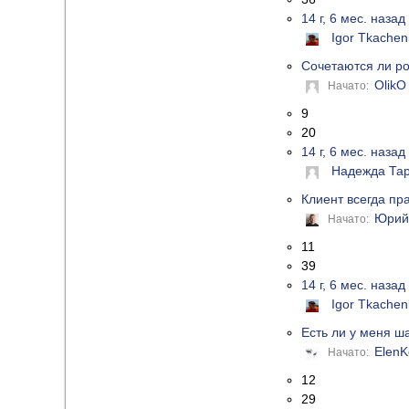
14 г, 6 мес. назад
Igor Tkachen
Сочетаются ли р
OlikO
Начато:
9
20
14 г, 6 мес. назад
Надежда Та
Клиент всегда пр
Юрий
Начато:
11
39
14 г, 6 мес. назад
Igor Tkachen
Есть ли у меня ш
ElenK
Начато:
12
29