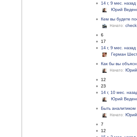
14 г, 9 мес. назад
Юрий Веден
Кем вы будете п
check
Начато:
6
17
14 г, 9 мес. назад
Герман Шес
Как бы вы объясн
Юрий
Начато:
12
23
14 г, 10 мес. наза
Юрий Веден
Быть аналитиком 
Юрий
Начато:
7
12