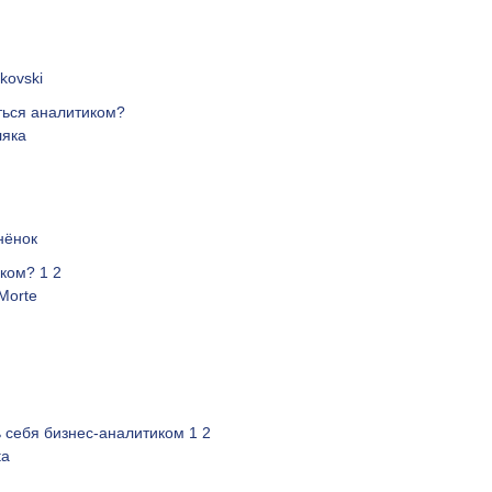
kovski
ться аналитиком?
ляка
нёнок
иком?
1
2
 Morte
ь себя бизнес-аналитиком
1
2
ta