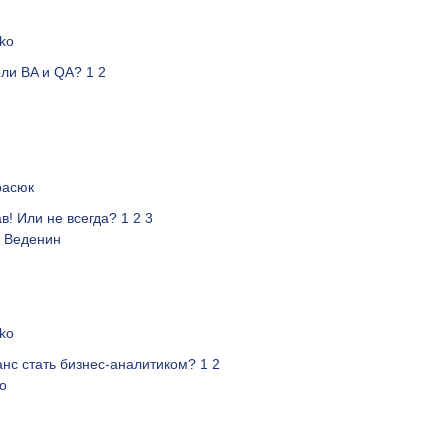
ko
оли BA и QA?
1
2
расюк
ав! Или не всегда?
1
2
3
 Веденин
ko
анс стать бизнес-аналитиком?
1
2
o