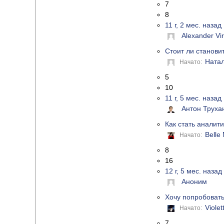
7
8
11 г, 2 мес. назад
Alexander Vir
Стоит ли станови
Ната
Начато:
5
10
11 г, 5 мес. назад
Антон Труха
Как стать аналит
Belle
Начато:
8
16
12 г, 5 мес. назад
Аноним
Хочу попробоват
Violet
Начато:
7