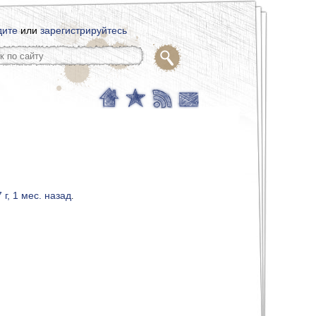
дите
или
зарегистрируйтесь
7 г, 1 мес. назад
.