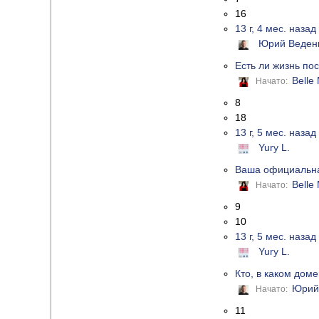
16
13 г, 4 мес. назад
Юрий Веден
Есть ли жизнь по
Belle
Начато:
8
18
13 г, 5 мес. назад
Yury L.
Ваша официальна
Belle
Начато:
9
10
13 г, 5 мес. назад
Yury L.
Кто, в каком дом
Юрий
Начато:
11