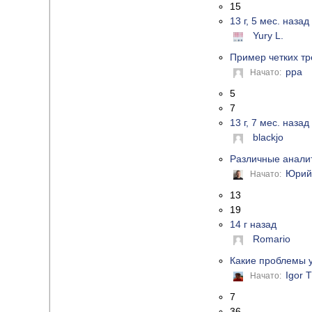
15
13 г, 5 мес. назад
Yury L.
Пример четких тр
ppa
Начато:
5
7
13 г, 7 мес. назад
blackjo
Различные аналит
Юрий
Начато:
13
19
14 г назад
Romario
Какие проблемы 
Igor 
Начато:
7
36