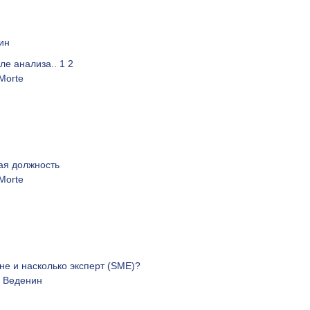
ин
сле анализа..
1
2
 Morte
я должность
 Morte
ене и насколько эксперт (SME)?
 Веденин