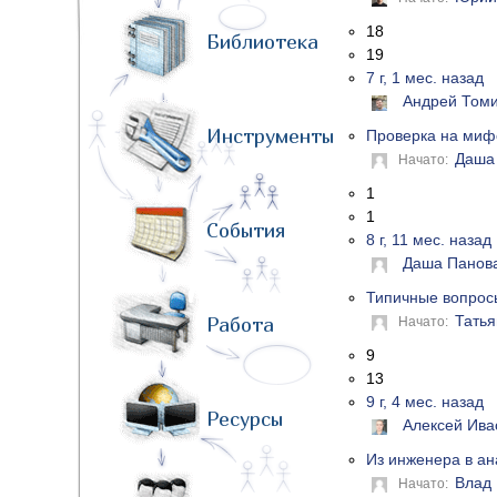
18
Библиотека
19
7 г, 1 мес. назад
Андрей Том
Инструменты
Проверка на миф
Даша
Начато:
1
1
События
8 г, 11 мес. назад
Даша Панов
Типичные вопрос
Татья
Работа
Начато:
9
13
9 г, 4 мес. назад
Ресурсы
Алексей Ива
Из инженера в ан
Влад
Начато: