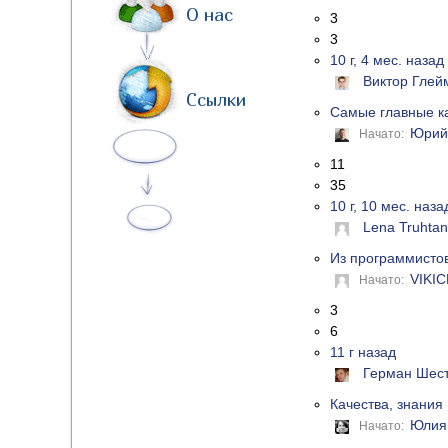
О нас
3
3
10 г, 4 мес. назад
Виктор Глей
Ссылки
Самые главные к
Юрий
Начато:
11
35
10 г, 10 мес. наза
Lena Truhta
Из программистов
VIKI
Начато:
3
6
11 г назад
Герман Шес
Качества, знания
Юлия
Начато: