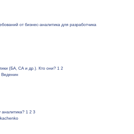
ебований от бизнес-аналитика для разработчика
ики (БА, СА и др.). Кто они?
1
2
 Веденин
у аналитика?
1
2
3
Tkachenko