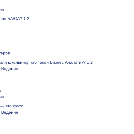
ин
осле БА/СА?
1
2
теров
или школьнику, кто такой Бизнес Аналитик?
1
2
 Веденин
д
ин
— это круто!
 Веденин