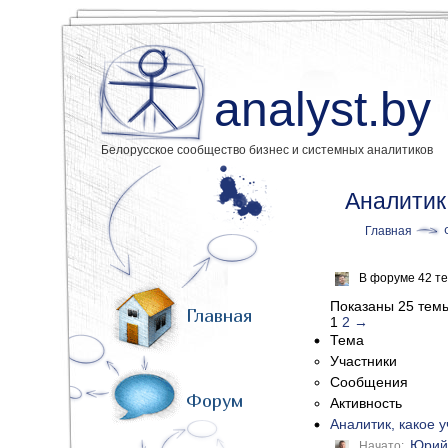
analyst.by
Белорусское сообщество бизнес и системных аналитиков
Аналитик 
Главная
В форуме 42 те
Показаны 25 темы 
Главная
1
2
→
Тема
Участники
Сообщения
Форум
Активность
Аналитик, какое 
Юрий
Начато: