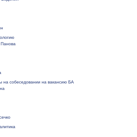
ин
ологию
 Панова
а
ы на собеседовании на вакансию БА
на
сечко
алитика