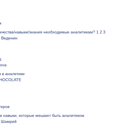
м
ачества/навыки/знания необходимые аналитикам?
1
2
3
 Веденин
д
nova
 в аналитики
CHOCOLATE
теров
 и навыки, которые мешают быть аналитиком
 Шамрей