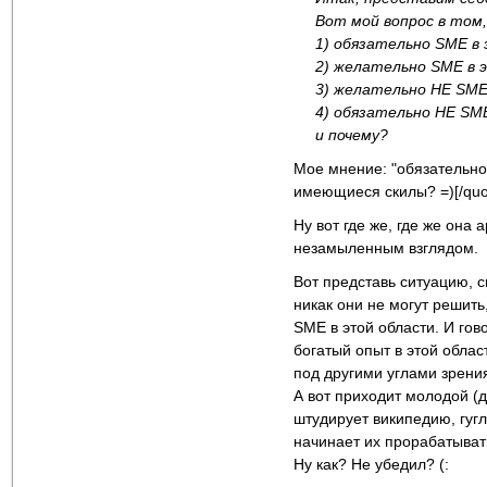
Вот мой вопрос в том,
1) обязательно SME в
2) желательно SME в 
3) желательно НЕ SME
4) обязательно НЕ SM
и почему?
Мое мнение: "обязательно 
имеющиеся скилы? =)[/quo
Ну вот где же, где же она
незамыленным взглядом.
Вот представь ситуацию, 
никак они не могут решить,
SME в этой области. И гово
богатый опыт в этой облас
под другими углами зрени
А вот приходит молодой (д
штудирует википедию, гугл
начинает их прорабатыват
Ну как? Не убедил? (: