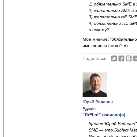
1) обязательно SME в
2) желательно SME в 
3) желательно НЕ SME
4) обязательно НЕ SM
и почему?
Мое мнение: "обязательно 
имеющиеся скилы? =)
Поделиться:
Юрий Веденин
Админ
"DrFlint" написал(а):
[quote="Юрий Веденин
SME — это Subject Matt
Итак, представим себ