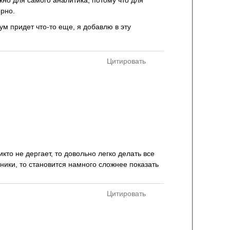
ажно для самого аналитика, потому что для
ерно.
ум придет что-то еще, я добавлю в эту
Цитировать
кто не дергает, то довольно легко делать все
удники, то становится намного сложнее показать
Цитировать