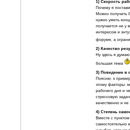
1) Скорость раб
Почему я постави
Можно получить б
нужно уметь конц
получается не у 
интересом и энту
форуме, а огран
2) Качество рез
Ну здесь я думаю
большая тема
3) Поведение в 
Поясню: к приме
этому факторы: м
рабочего дня и ч
стрессовую задач
качественно и не 
4) Степень само
Вместе с пунктом
самостоятельно и