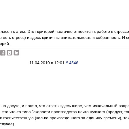
гласен с этим. Этот критерий частично относится к работе в стресс
 есть стресс) и здесь критичны внимательность и собранность. И 
терий.
11.04.2010 в 12:01
# 4546
 на досуге, и понял, что ответы здесь шире, чем изначальный вопр
это что-то типа "скорости производства нечто нужного (продукт, тов
к количественную (кол-во произведенного за единицу времени), та
случае).