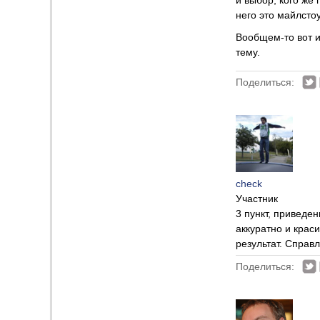
и выбор, кого же 
него это майлсто
Вообщем-то вот и
тему.
Поделиться:
check
Участник
3 пункт, приведен
аккуратно и краси
результат. Справ
Поделиться: