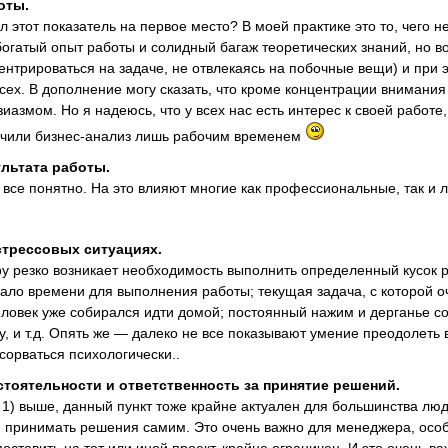
оты.
л этот показатель на первое место? В моей практике это то, чего н
огатый опыт работы и солидный багаж теоретических знаний, но вот
ентрироваться на задаче, не отвлекаясь на побочные вещи) и при
всех. В дополнение могу сказать, что кроме концентрации внимания
зиазмом. Но я надеюсь, что у всех нас есть интерес к своей работ
ичили бизнес-анализ лишь рабочим временем
ультата работы.
 все понятно. На это влияют многие как профессиональные, так и 
стрессовых ситуациях.
ру резко возникает необходимость выполнить определенный кусок
ало времени для выполнения работы; текущая задача, с которой о
еловек уже собирался идти домой; постоянный нажим и дерганье со 
у, и т.д. Опять же — далеко не все показывают умение преодолеть в
сорваться психологически..
стоятельности и ответственность за принятие решений.
 1) выше, данный пункт тоже крайне актуален для большинства люд
 принимать решения самим. Это очень важно для менеджера, осо