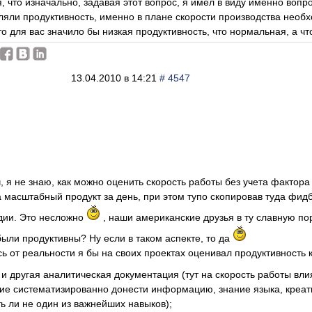
, что изначально, задавая этот вопрос, я имел в виду именно вопро
ляли продуктивность, именно в плане скорости производства необ
то для вас значило бы низкая продуктивность, что нормальная, а ч
13.04.2010 в 14:21
# 4547
, я не знаю, как можно оценить скорость работы без учета фактора
масштабный продукт за день, при этом тупо скопировав туда фидбе
дии. Это несложно
, наши американские друзья в ту славную по
 были продуктивны? Ну если в таком аспекте, то да
сь от реальности я бы на своих проектах оценивал продуктивность 
и другая аналитическая документация (тут на скорость работы вли
ие систематизированно донести информацию, знание языка, креати
уть ли не один из важнейших навыков);