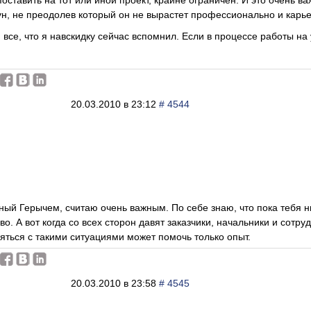
поставить на тот или иной проект, крайне ограничен. И это очень в
ун, не преодолев который он не вырастет профессионально и карь
 все, что я навскидку сейчас вспомнил. Если в процессе работы на 
20.03.2010 в 23:12
# 4544
ный Герычем, считаю очень важным. По себе знаю, что пока тебя ни
во. А вот когда со всех сторон давят заказчики, начальники и сотр
ляться с такими ситуациями может помочь только опыт.
20.03.2010 в 23:58
# 4545