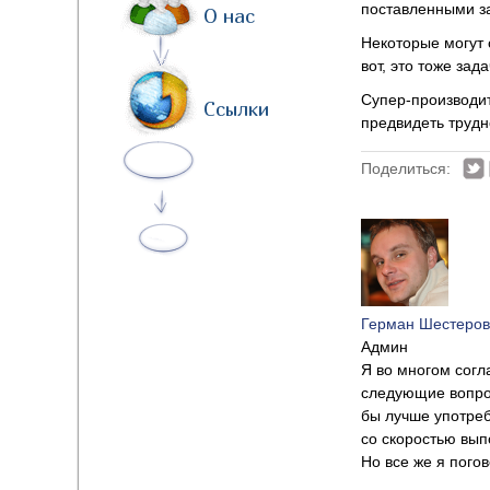
поставленными з
О нас
Некоторые могут 
вот, это тоже зад
Супер-производит
Ссылки
предвидеть трудн
Поделиться:
Герман Шестеров
Админ
Я во многом согл
следующие вопрос
бы лучше употреб
со скоростью вып
Но все же я пого