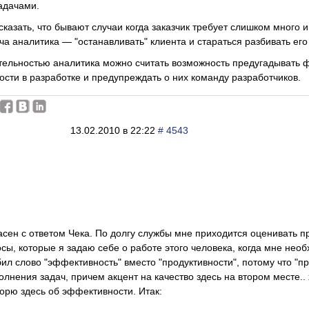
адачами.
сказать, что бывают случаи когда заказчик требует слишком много 
ача аналитика — "останавливать" клиента и стараться разбивать его
ельностью аналитика можно считать возможность предугадывать 
ости в разработке и предупреждать о них команду разработчиков.
13.02.2010 в 22:22
# 4543
асен с ответом Чека. По долгу службы мне приходится оценивать п
ы, которые я задаю себе о работе этого человека, когда мне нео
ил слово "эффективность" вместо "продуктивности", потому что "пр
олнения задач, причем акцент на качество здесь на втором месте..
ворю здесь об эффективности. Итак: