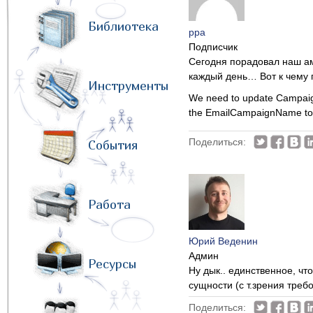
Библиотека
ppa
Подписчик
Сегодня порадовал наш ам
каждый день… Вот к чему 
Инструменты
We need to update Campai
the EmailCampaignName to F
Поделиться:
События
Работа
Юрий Веденин
Админ
Ресурсы
Ну дык.. единственное, чт
сущности (с т.зрения треб
Поделиться: