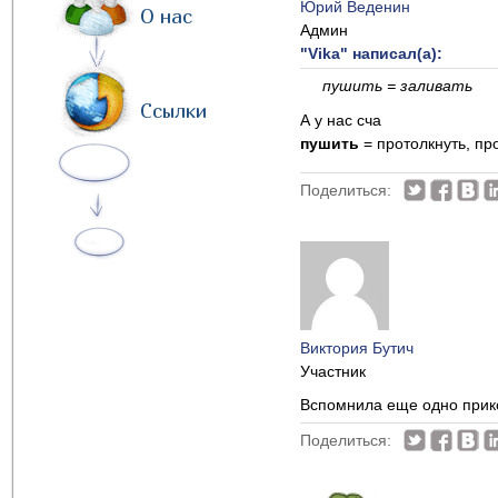
Юрий Веденин
О нас
Админ
"Vika" написал(а):
пушить = заливать
Ссылки
А у нас сча
пушить
= протолкнуть, пр
Поделиться:
Виктория Бутич
Участник
Вспомнила еще одно прико
Поделиться: