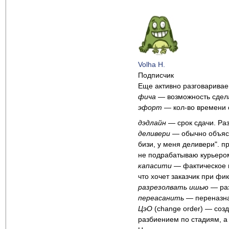
Volha H.
Подписчик
Еще активно разговарива
фича
— возможность сдела
эфорт
— кол-во времени с
дэдлайн
— срок сдачи. Раз
деливери
— обычно объясня
бизи, у меня деливери". п
не подрабатываю курьером.
капасити
— фактическое на
что хочет заказчик при ф
разрезолвать ишью
— раз
переасанить
— переназна
ЦэО
(change order) — созд
разбиением по стадиям, а 