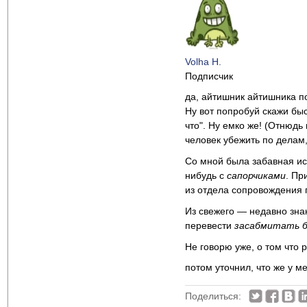
Volha H.
Подписчик
да, айтишник айтишника 
Ну вот попробуй скажи быс
что". Ну емко же! (Отнюдь
человек убежить по делам,
Со мной была забавная и
нибудь с
сапорчиками
. Пр
из отдела сопровождения п
Из свежего — недавно зн
перевести
засабмитать б
Не говорю уже, о том что 
потом уточнил, что же у 
Поделиться: