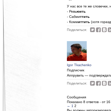
У нас все те же словечки
- Ревь
юить
- Сабми
ттить
- Комм
иттить
(хотя гораз
Поделиться:
Igor Tkachenko
Подписчик
Аппрувить — подтверждать 
Поделиться:
Сообщения
Показано 8 ответов - от 16
←
1
2
Вы должны авторизироватьс