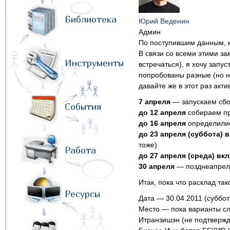
Библиотека
Юрий Веденин
Админ
По поступившим данным, к 
В связи со всеми этими за
Инструменты
встречаться), я хочу зап
попробованы разные (но н
давайте же в этот раз ак
7 апреля
— запускаем сб
События
до 12 апреля
собираем пре
до 16 апреля
определилис
до 23 апреля (суббота)
тоже)
Работа
до 27 апреля (среда) вк
30 апреля
— позднеапрель
Итак, пока что расклад так
Ресурсы
Дата
— 30.04.2011 (суббот
Место
— пока варианты с
Итранзишэн (не подтверж