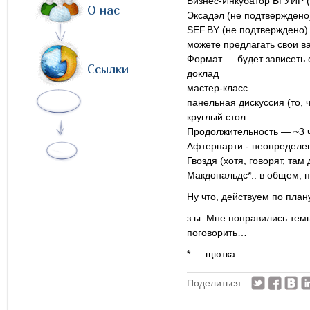
Бизнес-Инкубатор БГУИР 
О нас
Эксадэл (не подтверждено
SEF.BY (не подтверждено)
можете предлагать свои в
Формат
— будет зависеть 
Ссылки
доклад
мастер-класс
панельная дискуссия (то, 
круглый стол
Продолжительность
— ~3 ч
Афтерпарти
- неопределен
Гвоздя (хотя, говорят, та
Макдональдс*.. в общем, 
Ну что, действуем по план
з.ы. Мне понравились тем
поговорить…
* — щютка
Поделиться: