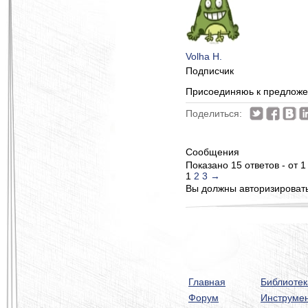
Volha H.
Подписчик
Присоединяюь к предложен
Поделиться:
Сообщения
Показано 15 ответов - от 1
1
2
3
→
Вы должны авторизироватьс
Главная
Библиотек
Форум
Инструме