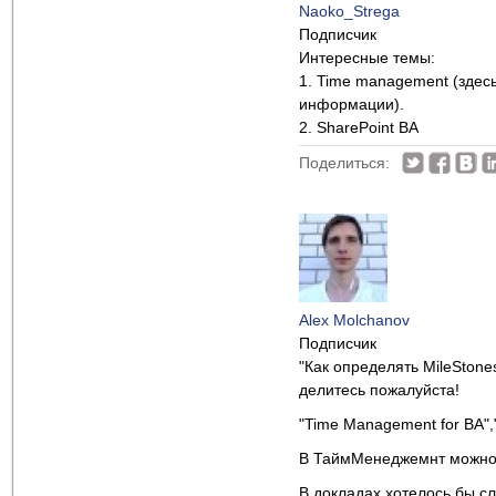
Naoko_Strega
Подписчик
Интересные темы:
1. Time management (здес
информации).
2. SharePoint BA
Поделиться:
Alex Molchanov
Подписчик
"Как определять MileSton
делитесь пожалуйста!
"Time Management for BA",
В ТаймМенеджемнт можно д
В докладах хотелось бы с