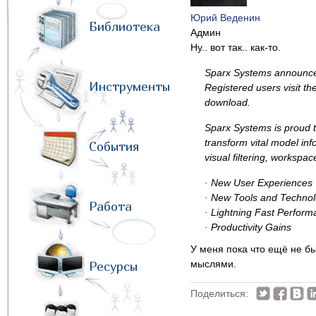
Юрий Веденин
Библиотека
Админ
Ну.. вот так.. как-то.
Sparx Systems announces 
Инструменты
Registered users visit t
download.
Sparx Systems is proud t
transform vital model in
События
visual filtering, workspa
· New User Experiences
· New Tools and Technol
Работа
· Lightning Fast Perform
· Productivity Gains
У меня пока что ещё не бы
мыслями.
Ресурсы
Поделиться: