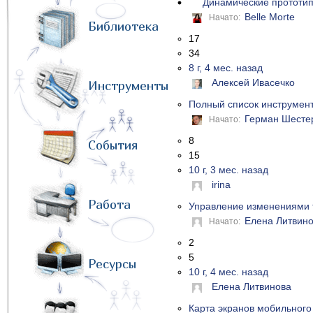
Динамические прототи
Belle Morte
Начато:
Библиотека
17
34
8 г, 4 мес. назад
Алексей Ивасечко
Инструменты
Полный список инструмент
Герман Шесте
Начато:
8
События
15
10 г, 3 мес. назад
irina
Работа
Управление изменениями 
Елена Литвин
Начато:
2
5
Ресурсы
10 г, 4 мес. назад
Елена Литвинова
Карта экранов мобильног