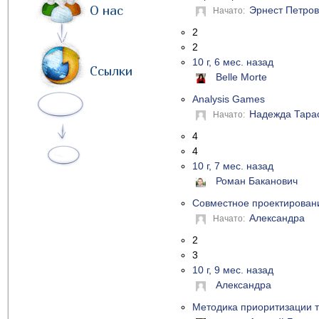
О нас
Эрнест Петров
Начато:
2
2
10 г, 6 мес. назад
Ссылки
Belle Morte
Analysis Games
Надежда Тара
Начато:
4
4
10 г, 7 мес. назад
Роман Баканович
Совместное проектирован
Александра
Начато:
2
3
10 г, 9 мес. назад
Александра
Методика приоритизации 