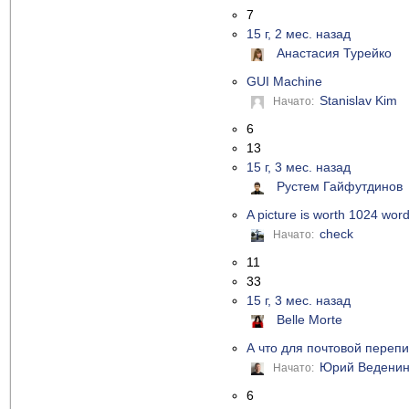
7
15 г, 2 мес. назад
Анастасия Турейко
GUI Machine
Stanislav Kim
Начато:
6
13
15 г, 3 мес. назад
Рустем Гайфутдинов
A picture is worth 1024 wo
check
Начато:
11
33
15 г, 3 мес. назад
Belle Morte
А что для почтовой перепи
Юрий Ведени
Начато:
6