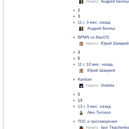
Андрей Беняш
Начато:
2
3
11 г, 3 мес. назад
Андрей Беняш
BPMN vs MacOS
Юрий Шамрей
Начато:
3
5
11 г, 10 мес. назад
Юрий Шамрей
Kanban
Violetta
Начато:
5
13
13 г, 3 мес. назад
Alex Torrison
ТОС и противоречия
Igor Tkachenk
Начато: