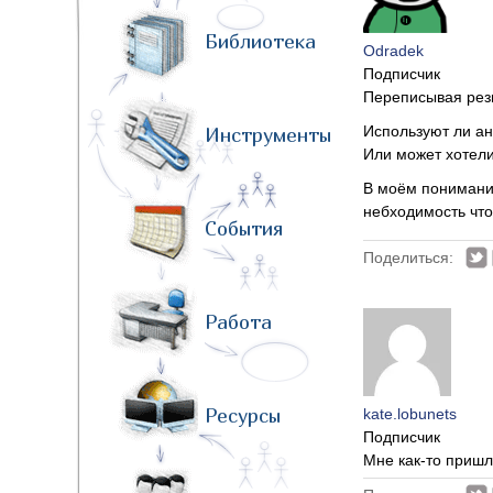
Библиотека
Odradek
Подписчик
Переписывая резю
Используют ли ан
Инструменты
Или может хотели
В моём понимании
небходимость что
События
Поделиться:
Работа
Ресурсы
kate.lobunets
Подписчик
Мне как-то пришл