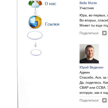
О нас
Belle Morte
Участник
Юра, во-первых, 
Во-вторых, спасиб
Ссылки
Может ты еще под
Поделиться:
Юрий Веденин
Админ
Спасибо, Ася, за
Да, поделюсь. Ка
CBAP или CCBA. У
которую, как я н
Поделиться: