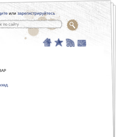
дите
или
зарегистрируйтесь
CBAP
азад
.