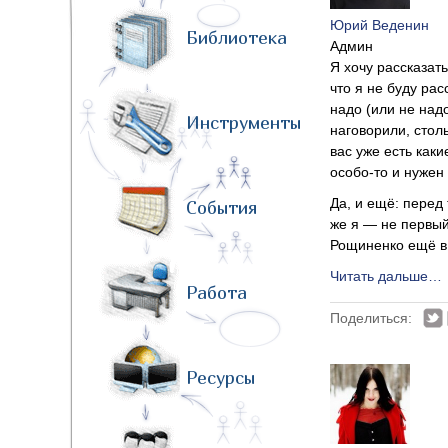
Юрий Веденин
Библиотека
Админ
Я хочу рассказать
что я не буду ра
надо (или не над
Инструменты
наговорили, столь
вас уже есть как
особо-то и нужен 
Да, и ещё: перед
События
же я — не первый
Рощиненко ещё в 
Читать дальше…
Работа
Поделиться:
Ресурсы