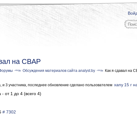
Вой
авал на CBAP
Форумы
Обсуждения материалов сайта analyst.by
Как я сдавал на 
xany
15 г н
а, и 3 участника, последнее обновление сделано пользователем
- от 1 до 4 (всего 4)
36
# 7302