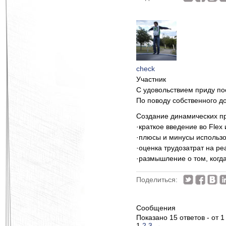
check
Участник
С удовольствием приду пос
По поводу собственного до
Создание динамических пр
·краткое введение во Fle
·плюсы и минусы использо
·оценка трудозатрат на р
·размышление о том, когда
Поделиться:
Сообщения
Показано 15 ответов - от 1
1
2
3
→