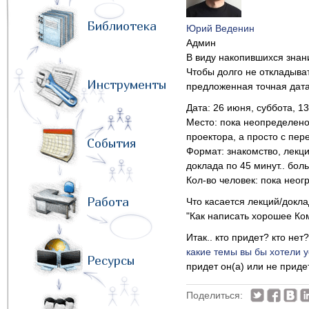
Библиотека
Юрий Веденин
Админ
В виду накопившихся знан
Чтобы долго не откладыва
Инструменты
предложенная точная дата 
Дата: 26 июня, суббота, 13
Место: пока неопределено,
проектора, а просто с пе
События
Формат: знакомство, лекц
доклада по 45 минут.. бол
Кол-во человек: пока неог
Работа
Что касается лекций/докла
"Как написать хорошее К
Итак.. кто придет? кто не
какие темы вы бы хотели
Ресурсы
придет он(а) или не придет
Поделиться: