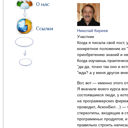
О нас
Ссылки
Николай Киреев
Участник
Когда я писала свой пост,
конкретное положение из 
приобретению знаний и не
Когда изучаешь практичес
"да-да, точно так оно и е
"мда? а у меня другое мне
Вот, вот — именно этого от
Я вначале моего курса все
состоявшиеся люди, у кот
на программерских фирмах
проводил, АсконБел…) — ч
стереотипы, входящие в с
программных продуктов, и 
правильно строить написал