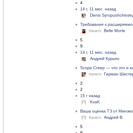
4
14 г, 11 мес. назад
Denis Syropushchinsk
Требования к расширяемо
Belle Morte
Начато:
5
9
14 г, 11 мес. назад
Андрей Курьян
Scope Creep — что это и к
Герман Шесте
Начато:
2
2
15 г назад
KvaK
Ваша оценка ТЗ от Минэк
Андрей В.
Начато:
5
9