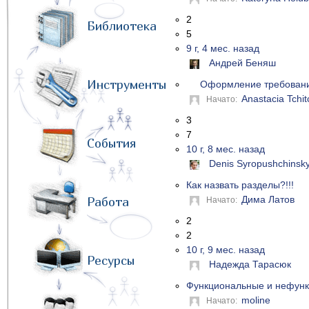
2
Библиотека
5
9 г, 4 мес. назад
Андрей Беняш
Инструменты
Оформление требовани
Anastacia Tchit
Начато:
3
7
События
10 г, 8 мес. назад
Denis Syropushchinsk
Как назвать разделы?!!!
Дима Латов
Работа
Начато:
2
2
10 г, 9 мес. назад
Ресурсы
Надежда Тарасюк
Функциональные и нефунк
moline
Начато: