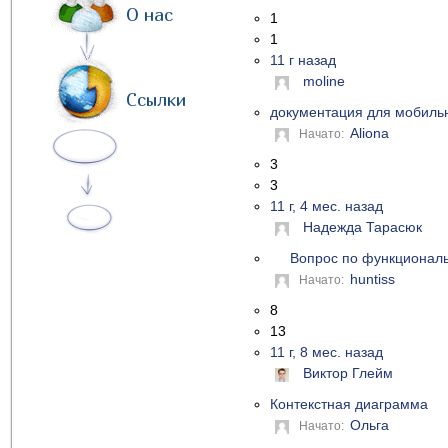
О нас
1
1
11 г назад
moline
Ссылки
документация для мобиль
Aliona
Начато:
3
3
11 г, 4 мес. назад
Надежда Тарасюк
Вопрос по функционал
huntiss
Начато:
8
13
11 г, 8 мес. назад
Виктор Глейм
Контекстная диаграмма
Ольга
Начато: