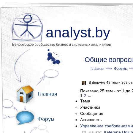
analyst.by
Белорусское сообщество бизнес и системных аналитиков
Общие вопросы
Главная
Форумы
В форуме 48 тем и 363 о
Показано 25 тем - от 1 до 
Главная
1
2
→
Тема
Участники
Сообщения
Форум
Активность
Управление требованиями
Kateryna Holub
Начато: