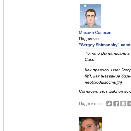
Михаил Сорокин
Подписчик
"Sergey.Shimansky" напи
То, что Вы написали в
Case.
Как правило, User Sto
[i]Я, как [название б
необходимости][/i]
Согласен, этот шаблон всю
Поделиться: