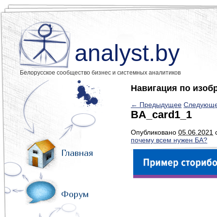
analyst.by
Белорусское сообщество бизнес и системных аналитиков
Навигация по изоб
← Предыдущее
Следующ
BA_card1_1
Опубликовано
05.06.2021
почему всем нужен БА?
Главная
Форум