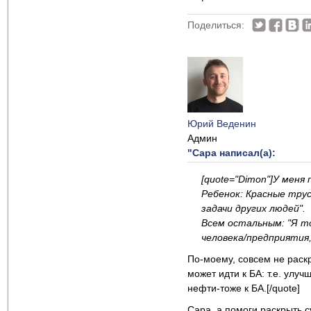
Поделиться:
Юрий Веденин
Админ
"Сара написал(а):
[quote="Dimon"]У меня
Ребенок: Красные трус
задачи других людей".
Всем остальным: "Я т
человека/предприятия
По-моему, совсем не раск
может идти к БА: т.е. улу
нефти-тоже к БА.[/quote]
Сара, а помоги раскрыть с