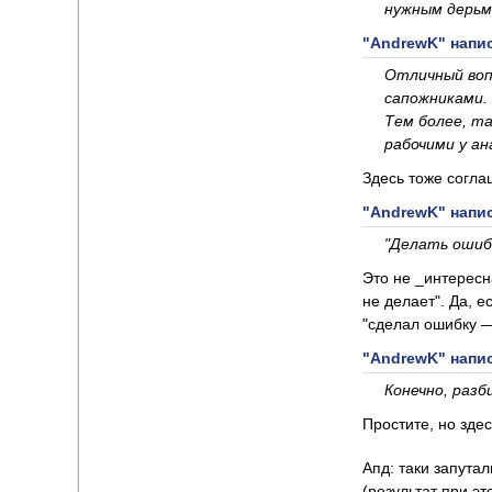
нужным дерьм
"AndrewK" напис
Отличный воп
сапожниками.
Тем более, т
рабочими у а
Здесь тоже согла
"AndrewK" напис
"Делать ошиб
Это не _интересн
не делает". Да, 
"сделал ошибку 
"AndrewK" напис
Конечно, разб
Простите, но зде
Апд: таки запута
(результат при эт