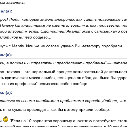
ом завалены.
ал(а):
рос! Люди, которые знают алгоритм, как сшить правильные сап
 Почему бы аналитикам не иметь алгоритма, как произвести пр
акой алгоритм есть. Смотрите!!! Аналитиков c сапожниками об
налитиков ничего общего…
шусь с Mantis. Или же не совсем удачно Вы метафору подобрали.
ал(а):
ки, а потом их исправлять и преодолевать проблемы" — интер
ая_тактика_, это нормальный процесс познавательной деятельности 
есть критическая масса ошибок, есть цена ошибок, да, было бы здор
— вон из профессии" нежизнеспособен вообще.
ал(а):
ираться со своими ошибками и проблемами гораздо удобнее, чем
сь я не сумела проследить, как Вы к этому пришли вообще.
ли
"Если на 10 вариантов хорошему аналитику потребуется столь
ом такой же, как мы условились), то его продуктивность в 10 раз б