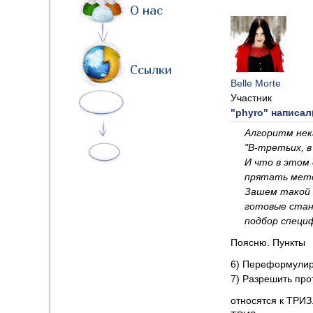
О нас
Ссылки
Belle Morte
Участник
"phyro" написал(
Алгоритм нека
"В-третьих, 
И что в этом
прятать мето
Зашем такой 
готовые стан
подбор специф
Поясню. Пункты
6) Переформулир
7) Разрешить пр
относятся к ТРИЗ.