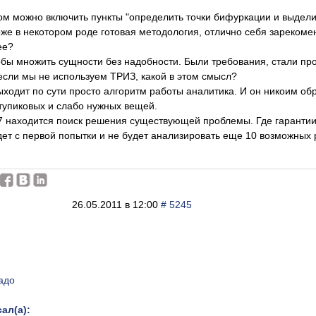
ом можно включить пункты "определить точки бифуркации и выделит
же в некотором роде готовая методология, отлично себя зарекоме
ее?
тобы множить сущности без надобности. Были требования, стали пр
сли мы не используем ТРИЗ, какой в этом смысл?
выходит по сути просто алгоритм работы аналитика. И он никоим обр
тупиковых и слабо нужных вещей.
7 находится поиск решения существующей проблемы. Где гарантии
дет с первой попытки и не будет анализировать еще 10 возможны
26.05.2011 в 12:00
# 5245
адо
ал(а):