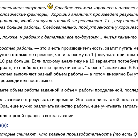
етесь меня запутать
Давайте возьмем хорошего и плохого 
ологические факторы). Хороший аналитик произведет результа
ариантов, чтобы получить такой же результат. Т.е., ему потре
раз больше работы. Следовательно, продуктивность у хорошего
, похоже, у рабочих с деталями все по-другому… Фигня какая-т
коростью работы
— это и есть производительность, хватит путать 
ется столько же времени, что и плохому на 1 (результат при этом т
 10 раз больше. Если плохому аналитику на 10 вариантов потребуе
риант, то наоборот, выше продуктивность "плохого" аналитика. В 
остью
выполняют разный объем работы — а потом внезапно Вы утве
производительность выше.
таете объем работы заданной и объем работы проделанной, послед
ль зависит от результата и времени. Это всего лишь такой показате
ра, еще нужно различать качество работы, еще учитывать затраты
доля горькой правды в высказывании
(а):
оторые считают, что главное производительность (то есть Q и