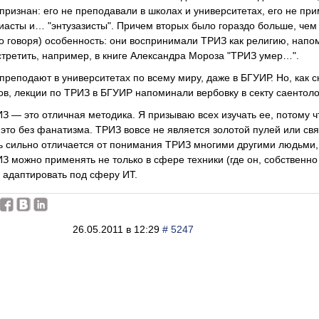
ризнан: его не преподавали в школах и университетах, его не п
иасты и… "энтузазисты". Причем вторых было гораздо больше, чем
о говоря) особенность: они воспринимали ТРИЗ как религию, напо
третить, например, в книге Александра Мороза "ТРИЗ умер…".
преподают в университетах по всему миру, даже в БГУИР. Но, как ск
ов, лекции по ТРИЗ в БГУИР напоминали вербовку в секту саентол
ИЗ — это отличная методика. Я призываю всех изучать ее, потому ч
это без фанатизма. ТРИЗ вовсе не является золотой пулей или с
нь сильно отличается от понимания ТРИЗ многими другими людьми
ИЗ можно применять не только в сфере техники (где он, собственно
 адаптировать под сферу ИТ.
26.05.2011 в 12:29
# 5247