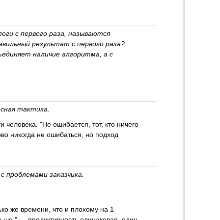
оги с первого раза, называются
авильный результат с первого раза?
ъединяет наличие алгоритма, а с
есная тактика.
человека. "Не ошибается, тот, кто ничего
ово никогда не ошибаться, но подход
 с проблемами заказчика.
ко же времени, что и плохому на 1
ольше." — продуктивность одинаковая, один