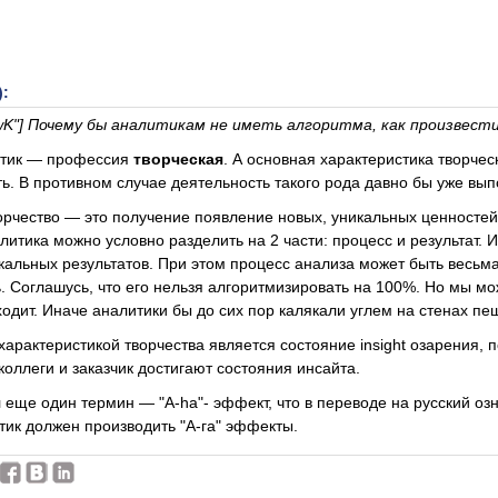
):
wK"] Почему бы аналитикам не иметь алгоритма, как произвест
итик — профессия
творческая
. А основная характеристика творче
ь. В противном случае деятельность такого рода давно бы уже вып
орчество — это получение появление новых, уникальных ценностей
литика можно условно разделить на 2 части: процесс и результат. 
кальных результатов. При этом процесс анализа может быть весьм
. Соглашусь, что его нельзя алгоритмизировать на 100%. Но мы м
ходит. Иначе аналитики бы до сих пор калякали углем на стенах п
арактеристикой творчества является состояние insight озарения, 
 коллеги и заказчик достигают состояния инсайта.
 еще один термин — "A-ha"- эффект, что в переводе на русский озн
тик должен производить "А-га" эффекты.