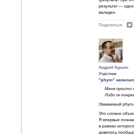
результат — одно
валиден.
Поделиться:
Андрей Курьян
Участник
"phyro" написал(
Меня просто с
Либо оч конрк
Уважаемый phyro,
Это сложно объяс
Я впервые познак
в рамках которог
довелось пообщат