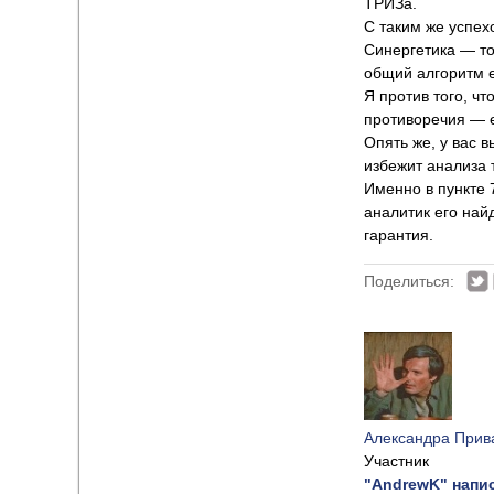
ТРИЗа.
С таким же успех
Синергетика — то
общий алгоритм 
Я против того, ч
противоречия — е
Опять же, у вас 
избежит анализа 
Именно в пункте 
аналитик его най
гарантия.
Поделиться:
Александра Прив
Участник
"AndrewK" напис