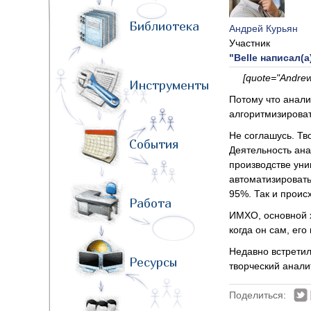
Библиотека
Андрей Курьян
Участник
"Belle написал(а
[quote="Andre
Инструменты
Потому что анал
алгоритмизироват
Не соглашусь. Тв
События
Деятельность ана
производстве уни
автоматизировать
95%. Так и проис
Работа
ИМХО, основной х
когда он сам, его
Недавно встретил
Ресурсы
творческий анали
Поделиться: