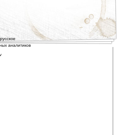
орусское
ных аналитиков
v