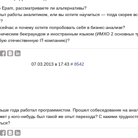
о Epam, рассматриваете ли альтернативы?
опыт работы аналитиком, или вы хотите научиться — тогда скорее в
и?
 сейчас и почему хотите попробовать себя в бизнес-анализе?
хническим бекграундом и иностранным языком (ИМХО 2 основных 
бую отечественную IT-компанию)?
07.03.2013 в 17:43
# 8542
льше года работал программистом. Прошел собеседование на анал
жет у кого-нибудь был такой же опыт перехода? С какими труднос
ться?