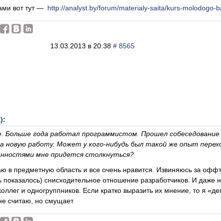
зами вот тут —
http://analyst.by/forum/materialy-saita/kurs-molodogo-
13.03.2013 в 20:38
# 8565
):
. Больше года работал программистом. Прошел собеседование 
на новую работу. Может у кого-нибудь был такой же опыт пере
нностями мне придется столкнуться?
аю в предметную область и все очень нравится. Извиняюсь за оффто
 показалось) снисходительное отношение разработчиков. И даже н
коллег и одногруппников. Если кратко выразить их мнение, то я «де
 не считаю, но смущает