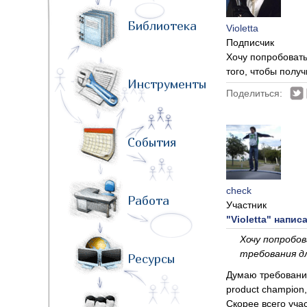
Библиотека
Violetta
Подписчик
Хочу попробовать
того, чтобы получ
Инструменты
Поделиться:
События
check
Работа
Участник
"Violetta" написа
Хочу попробо
требования д
Ресурсы
Думаю требования
product champion,
Скорее всего уча