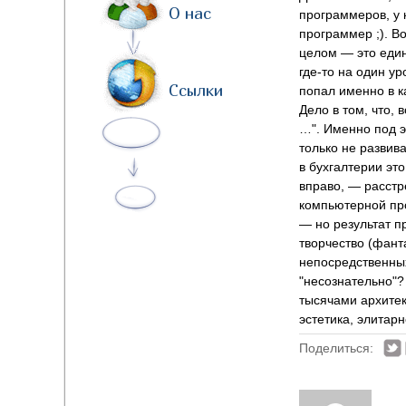
О нас
программеров, у
программер ;). В
целом — это един
где-то на один ур
Ссылки
попал именно в к
Дело в том, что, 
…". Именно под эт
только не развив
в бухгалтерии эт
вправо, — расст
компьютерной пр
— но результат п
творчество (фант
непосредственных
"несознательно"?
тысячами архитек
эстетика, элитар
Поделиться: