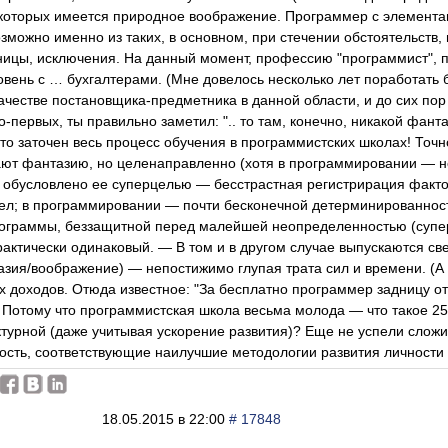
 которых имеется природное воображение. Программер с элемент
озможно именно из таких, в основном, при стечении обстоятельств,
ицы, исключения. На данный момент, профессию "программист", п
овень с … бухгалтерами. (Мне довелось несколько лет поработать б
ачестве постановщика-предметника в данной области, и до сих пор 
во-первых, ты правильно заметил: ".. то там, конечно, никакой фант
о заточен весь процесс обучения в программистских школах! Точно т
ают фантазию, но целенаправленно (хотя в программировании — 
о обусловлено ее суперцелью — бесстрастная регистрирация факто
рел; в программировании — почти бесконечной детерминированнос
ограммы, беззащитной перед малейшей неопределенностью (супер
рактически одинаковый. — В том и в другом случае выпускаются с
азия/воображение) — непостижимо глупая трата сил и времени. (А к
 доходов. Отюда известное: "За бесплатно программер задницу от 
 Потому что программистская школа весьма молода — что такое 25
турной (даже учитывая ускорение развития)? Еще не успели слож
ность, соответствующие наилучшие методологии развития личности п
18.05.2015 в 22:00
# 17848