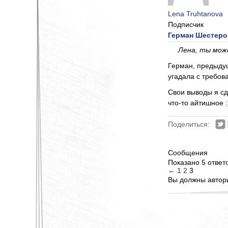
Lena Truhtanova
Подписчик
Герман Шестеров
Лена, ты мож
Герман, предыдущ
угадала с требов
Свои выводы я сд
что-то айтишное :
Поделиться:
Сообщения
Показано 5 ответо
←
1
2
3
Вы должны автори