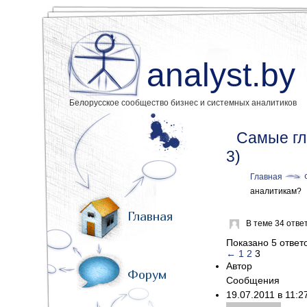
analyst.by
Белорусское сообщество бизнес и системных аналитиков
Самые гл
3)
Главная
аналитикам?
Главная
В теме 34 отве
Показано 5 ответо
←
1
2
3
Автор
Форум
Сообщения
19.07.2011 в 11: