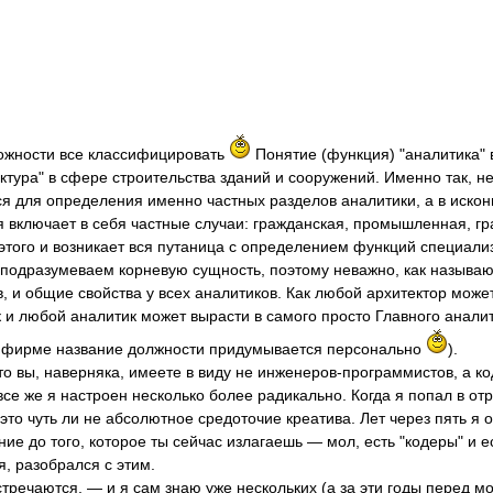
ожности все классифицировать
Понятие (функция) "аналитика" 
ктура" в сфере строительства зданий и сооружений. Именно так, нес
ся для определения именно частных разделов аналитики, а в искон
я включает в себя частные случаи: гражданская, промышленная, гр
 этого и возникает вся путаница с определением функций специализ
 подразумеваем корневую сущность, поэтому неважно, как называю
в, и общие свойства у всех аналитиков. Как любой архитектор мож
к и любой аналитик может вырасти в самого просто Главного аналит
 фирме название должности придумывается персонально
).
то вы, наверняка, имеете в виду не инженеров-программистов, а код
 все же я настроен несколько более радикально. Когда я попал в от
это чуть ли не абсолютное средоточие креатива. Лет через пять я 
ние до того, которое ты сейчас излагаешь — мол, есть "кодеры" и
я, разобрался с этим.
стречаются, — и я сам знаю уже нескольких (а за эти годы перед 