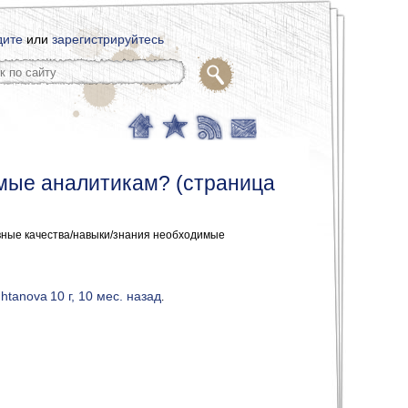
дите
или
зарегистрируйтесь
мые аналитикам? (страница
ные качества/навыки/знания необходимые
uhtanova
10 г, 10 мес. назад
.