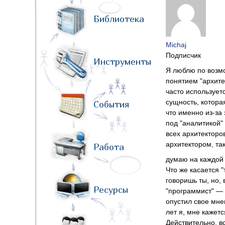
Библиотека
Michaj
Подписчик
Инструменты
Я люблю по возм
понятием "архите
часто использует
сущность, котора
События
что именно из-за
под "аналитикой"
всех архитекторо
архитектором, та
Работа
думаю на каждой
Что же касается "
говоришь ты, но,
Ресурсы
"программист" — 
опустил свое мне
лет я, мне кажетс
Действительно, в