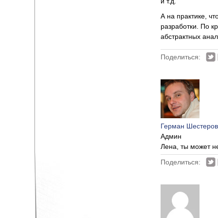
и т.д.
А на практике, чт
разработки. По к
абстрактных анал
Поделиться:
Герман Шестеров
Админ
Лена, ты может н
Поделиться: