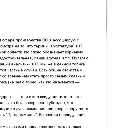
в сфере производства ПО я ассоциирую с
мотря на то, что термин "архитектура" в IT
ной области это слово обозначает корневую
адостроительная, ландшафтная и т.п. Полагаю,
аций аналитики в IT. Мы же в данном топике
тся частные случаи. Есть общие свойства у
ет со времением стать просто самым Главным
ика (не знаю точно, как это называется —
еров. …", то я имел ввиду почти то же, что
расль, то был совершенно убежден, что
ощутил в душе сомнения, еще через пару лет я
 есть "Программисты". В течении последующих
моими глазами прошло все же немало) таких