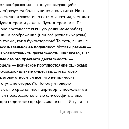
ами воображения — это уже выдающийся
 и образуется большинство аналитиков. Но в
о степени закостенелости мышления, я ставлю
ухгалтером и даже гл.бухгалтером, и в IT я
она составляет львиную долю моих забот.).
азии и воображения (или всё рухнет к чертям)
ак же, как в бухгалтерских! То есть, в них не
несознательно) ее подавляют. Мотивы разные —
в хозяйственной деятельности, шаг влево, шаг
тью самого предмета деятельности —
цель — всяческое противостояние ошибкам),
верхрациональные существа, для которых
 этому относится все, что не приносит
стула не оторвет"). Почему я говорю
 лет, по сравнению, например, с несколькими
ится профессиональные философия, этика,
ри подготовке профессионалов … И т.д. и т.п.
Цитировать