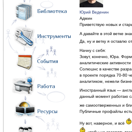
Библиотека
Юрий Веденин
Админ
Приветствую новых и стар
А давайте в этой ветке зн
Инструменты
Да, ну и ветку я оставлю 
Начну с себя:
Зовут, конечно, Юра. Фор
События
аналитические активности
Солюшнс в качестве разра
в проекте порядка 70-80 
аналитиком, нежели бизне
Работа
Иностранный язык — англи
данный момент работаю сам
же самоотверженных и бл
Ресурсы
Публичные профайлы ест
Ну вот, наверное, и всё