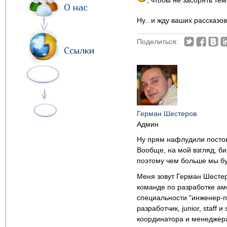
, чтобы не засорять тем
О нас
Ну.. и жду ваших рассказо
Поделиться:
Ссылки
Герман Шестеров
Админ
Ну прям нафлудили постов
Вообще, на мой взгляд, би
поэтому чем больше мы буд
Меня зовут Герман Шестер
команде по разработке ам
специальности "инженер-пр
разработчик, junior, staff
координатора и менеджера