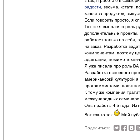
Итак, я работаю в секьюр
радости
, весьма, кстати,
качества продуктов, выпу
Если говорить просто, я с
Так же я выполняю роль р
дополнительные проекты, 
работает только на себя,
на заказ. Разработка вед
конмпонентам, поэтому ц
адаптации, помимо технич
Я уже писала про роль B
Разработка основного прод
американсокй культурой я 
программистами, понятное
К тому же компания трати
международных семинаров 
Опыт работы 4.5 года. Из 
Вот как-то так
Мой публ
Поделиться: