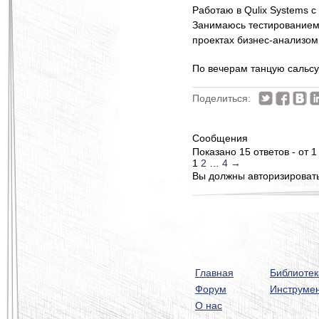
Работаю в Qulix Systems с
Занимаюсь тестированием 
проектах бизнес-анализом
По вечерам танцую сальсу
Поделиться:
Сообщения
Показано 15 ответов - от 1
1
2
…
4
→
Вы должны авторизироватьс
Главная
Библиотек
Форум
Инструме
О нас