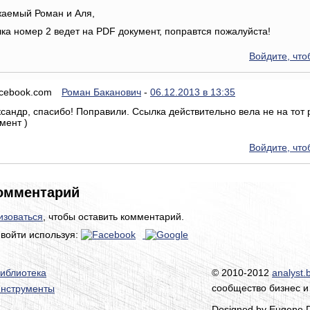
жаемый Роман и Аля,
ка номер 2 ведет на PDF документ, поправтся пожалуйста!
Войдите, что
Роман Баканович
-
06.12.2013 в 13:35
сандр, спасибо! Поправили. Ссылка действительно вела не на тот 
мент )
Войдите, что
омментарий
изоваться
, чтобы оставить комментарий.
войти используя:
иблиотека
© 2010-2012
analyst.
сообщество бизнес и
нструменты
Designed by Eugene