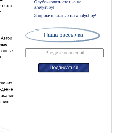
Опубликовать статью на
ет этот
analyst.by!
о
Запросить статью на analyst.by!
Наша рассылка
 Автор
жные
азанных
и
ожения
еждение
писания
иянию