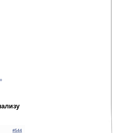
о
нализу
#544