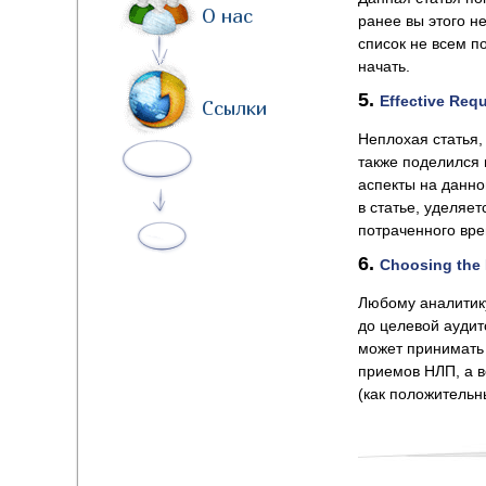
О нас
ранее вы этого не
список не всем по
начать.
5.
Effective Req
Ссылки
Неплохая статья,
также поделился
аспекты на данно
в статье, уделяе
потраченного вр
6.
Choosing the 
Любому аналитику
до целевой аудит
может принимать
приемов НЛП, а 
(как положительн