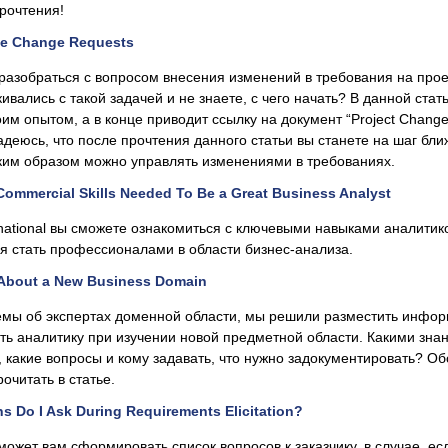
рочтения!
e Change Requests
азобраться с вопросом внесения изменений в требования на прое
ивались с такой задачей и не знаете, с чего начать? В данной стат
оим опытом, а в конце приводит ссылку на документ “Project Chang
адеюсь, что после прочтения данного статьи вы станете на шаг бли
ким образом можно управлять изменениями в требованиях.
Commercial Skills Needed To Be a Great Business Analyst
ernational вы сможете ознакомиться с ключевыми навыками аналитик
я стать профессионалами в области бизнес-анализа.
 About a New Business Domain
емы об экспертах доменной области, мы решили разместить инфо
чать аналитику при изучении новой предметной области. Какими зна
, какие вопросы и кому задавать, что нужно задокументировать? Об
очитать в статье.
s Do I Ask During Requirements Elicitation?
может вам сформировать список вопросов к заказчику, в случае, ес