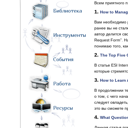
Всем приятного п
Библиотека
1.
How to Manag
Вам необходимо р
ранее вы не сталк
автор делится св
Инструменты
Request Form”. Н
понимаю того, ка
2.
The Top Five 
События
В статье ESI Int
которые стремятс
3.
How to Learn
Работа
В продолжении т
о том, с чего на
следует овладеть
Ресурсы
это вы сможете пр
4.
What Question
Данная статья по