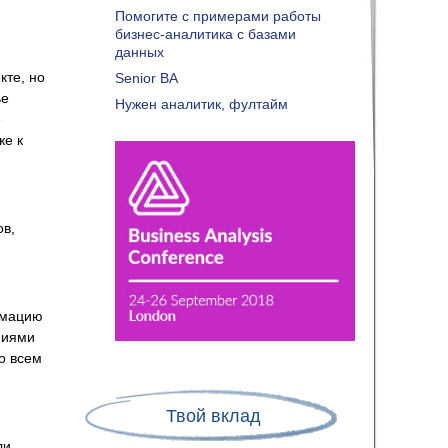
Помогите с примерами работы
бизнес-аналитика с базами
данных
кте, но
Senior BA
ье
Нужен аналитик, фултайм
e
же к
ов,
рмацию
ниями
о всем
Твой вклад
ли