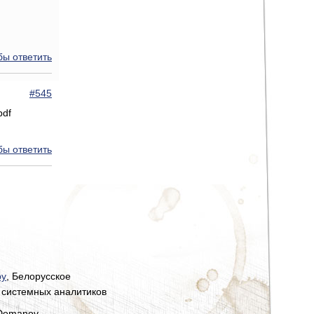
бы ответить
#545
pdf
бы ответить
by
, Белорусское
 системных аналитиков
 Domanov