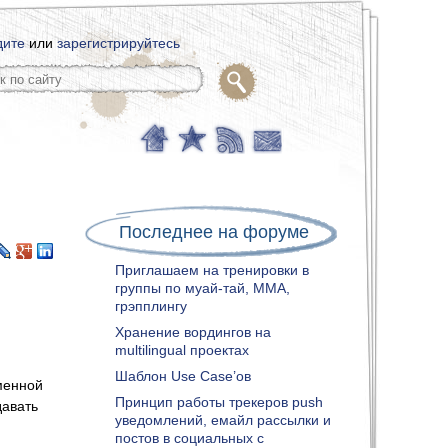
дите
или
зарегистрируйтесь
Последнее на форуме
Приглашаем на тренировки в
группы по муай-тай, ММА,
грэпплингу
Хранение вордингов на
multilingual проектах
Шаблон Use Case’ов
менной
Принцип работы трекеров push
давать
уведомлений, емайл рассылки и
постов в социальных с