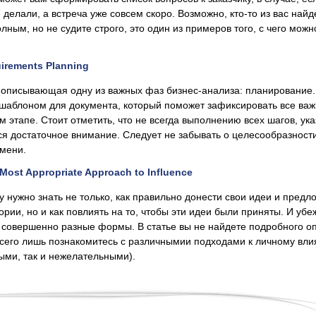
 делали, а встреча уже совсем скоро. Возможно, кто-то из вас найд
лным, но не судите строго, это один из примеров того, с чего можн
uirements Planning
 описывающая одну из важных фаз бизнес-анализа: планирование.
 шаблоном для документа, который поможет зафиксировать все ва
м этапе. Стоит отметить, что не всегда выполнению всех шагов, ук
тся достаточное внимание. Следует не забывать о целесообразност
емени.
Most Appropriate Approach to Influence
 нужно знать не только, как правильно донести свои идеи и предл
ории, но и как повлиять на то, чтобы эти идеи были приняты. И уб
 совершенно разные формы. В статье вы не найдете подробного о
всего лишь познакомитесь с различнымии подходами к личному вл
ыми, так и нежелательными).