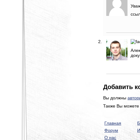
Ува
ссыл
Алек
доку
Добавить к
Вы должны
автор
Также Вы можете 
Главная
Б
Форум
И
О нас