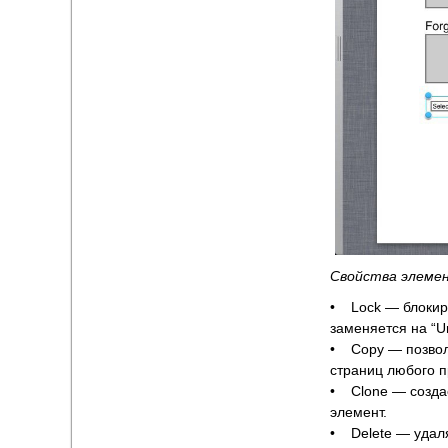
Свойства элеме
• Lock — блокиру
заменяется на “Un
• Copy — позвол
страниц любого п
• Clone — создае
элемент.
• Delete — удаля