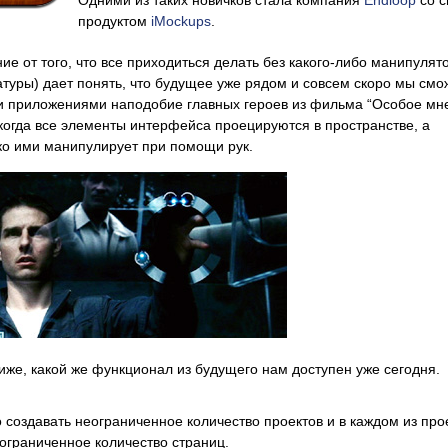
Одними из таких новичков стала компания
Endloop
со с
продуктом
iMockups
.
ие от того, что все приходиться делать без какого-либо манипулят
туры) дает понять, что будущее уже рядом и совсем скоро мы см
ми приложениями наподобие главных героев из фильма “Особое мн
, когда все элементы интерфейса проецируются в пространстве, а
ко ими манипулирует при помощи рук.
же, какой же функционал из будущего нам доступен уже сегодня.
 создавать неограниченное количество проектов и в каждом из про
ограниченное количество страниц.