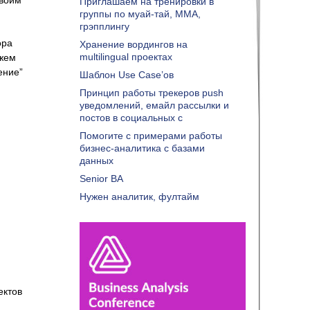
воим
Приглашаем на тренировки в
группы по муай-тай, ММА,
грэпплингу
ора
Хранение вордингов на
multilingual проектах
ожем
ение”
Шаблон Use Case’ов
Принцип работы трекеров push
уведомлений, емайл рассылки и
постов в социальных с
Помогите с примерами работы
бизнес-аналитика с базами
данных
Senior BA
Нужен аналитик, фултайм
ектов