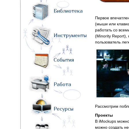
Библиотека
Первое впечатлен
(мыши или клавиа
работать со все
Инструменты
(Minority Report)
пользователь лег
События
Работа
Рассмотрим побли
Ресурсы
Проекты
В iMockups можно
можно создать не