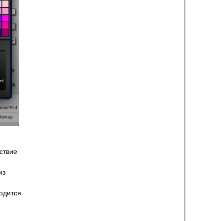
ствие
из
одится