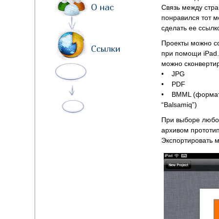
О нас
Связь между стра
понравился тот м
сделать ее ссылк
Проекты можно со
Ссылки
при помощи iPad.
можно сконверти
• JPG
• PDF
• BMML (формат,
“Balsamiq”)
При выборе любог
архивом прототип
Экспортировать м