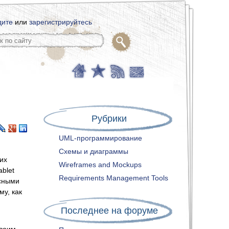
дите
или
зарегистрируйтесь
Рубрики
UML-программирование
Схемы и диаграммы
их
Wireframes and Mockups
blet
Requirements Management Tools
есными
у, как
Последнее на форуме