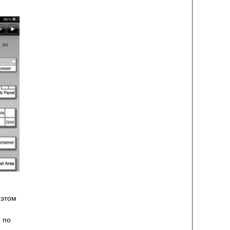
 этом
 по