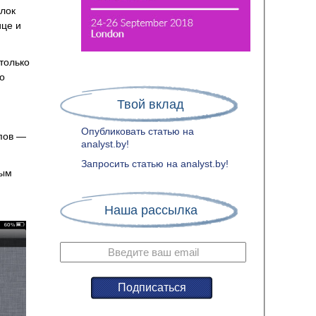
ылок
ице и
только
о
Твой вклад
Опубликовать статью на
пов —
analyst.by!
Запросить статью на analyst.by!
ным
Наша рассылка