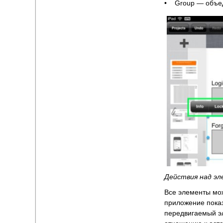
• Group — объед
Действия над э
Все элементы мож
приложение показ
передвигаемый эл