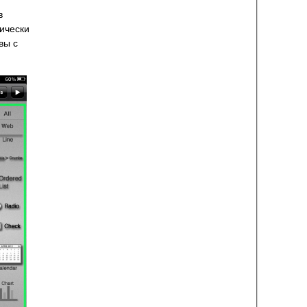
в
ически
вы с