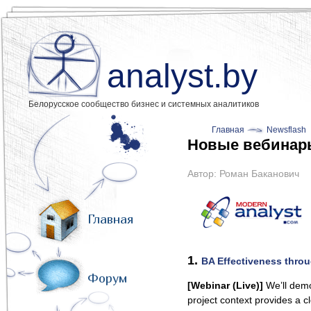
analyst.by
Белорусское сообщество бизнес и системных аналитиков
Главная
Newsflash
Новые вебинар
Автор:
Роман Баканович
Главная
1.
BA Effectiveness throu
Форум
[Webinar (Live)]
We’ll demo
project context provides a c