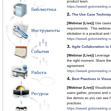
product team.
https://www4.gotomeeting.
Библиотека
2.
The Use Case Techniq
[Webinar (Live)]
Use cases 
requirements. This webinar
Инструменты
elicitation in a practical and
https://www4.gotomeeting.
3.
Agile Collaboration to
События
[Webinar (Live)]
Leverage co
the right moment. Share the 
agreement.
https://www4.gotomeeting.
Работа
4.
Best Practices in Visua
[Webinar (Live)]
Visualizat
users gather, process and c
Ресурсы
live demos so you can see h
practices. .
https://www4.gotomeeting.