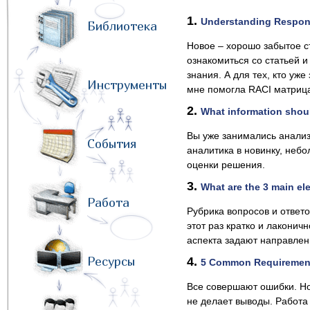
1.
Understanding Responsi
Библиотека
Новое – хорошо забытое ст
ознакомиться со статьей 
знания. А для тех, кто уж
Инструменты
мне помогла RACI матрица 
2.
What information shoul
Вы уже занимались анализ
События
аналитика в новинку, неб
оценки решения.
3.
What are the 3 main el
Работа
Рубрика вопросов и ответ
этот раз кратко и лаконич
аспекта задают направлен
Ресурсы
4.
5 Common Requirement
Все совершают ошибки. Но
не делает выводы. Работа