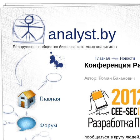
analyst.by
Белорусское сообщество бизнес и системных аналитиков
Главная
Новости
Конференция Ра
Автор:
Роман Баканович
Главная
Форум
пообщаться в кругу людей