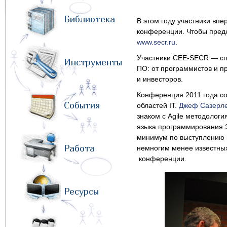
Библиотека
В этом году участники вп
конференции. Чтобы предл
www.secr.ru
.
Участники CEE-SECR — спе
Инструменты
ПО: от программистов и п
и инвесторов.
Конференция 2011 года с
События
областей IT.
Джеф Сазерл
знаком с Agile методолог
языка программирования Э
минимум по выступлению
Работа
немногим менее известных
конференции.
Ресурсы