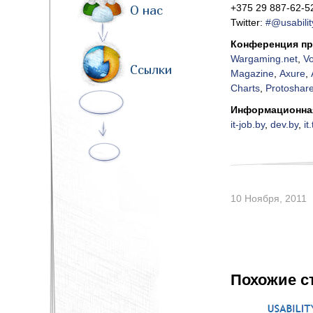
+375 29 887-62-5
О нас
Twitter:
#@usabilit
Конференция пр
Wargaming.net
,
Vo
Ссылки
Magazine
,
Axure
,
Charts
,
Protoshar
Информационна
it-job.by
,
dev.by
,
it
10 Ноября, 2011
Похожие с