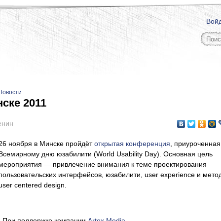
Вой
Новости
ске 2011
енин
26 ноября в Минске пройдёт
открытая конференция
, приуроченная
Всемирному дню юзабилити (World Usability Day). Основная цель
мероприятия — привлечение внимания к теме проектирования
пользовательских интерфейсов, юзабилити, user experience и мето
user centered design.
. При поддержке компании
Artox Media