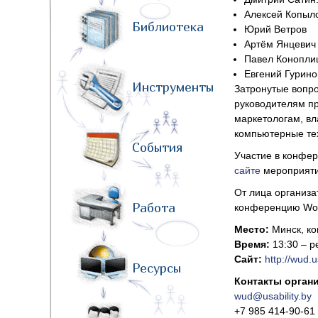
Алексей Копыл
Библиотека
Юрий Ветров
Артём Янцевич
Павел Коноплиц
Евгений Гурино
Инструменты
Затронутые вопр
руководителям пр
маркетологам, вл
компьютерные тех
События
Участие в конфе
сайте
мероприятия
От лица организ
Работа
конференцию Worl
Место:
Минск, ко
Время:
13:30 – р
Сайт:
http://wud.u
Ресурсы
Контакты орган
wud@usability.by
+7 985 414-90-61