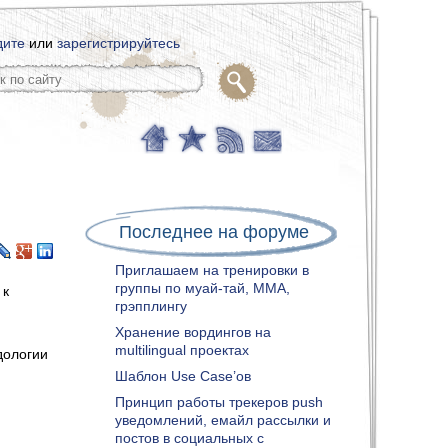
дите
или
зарегистрируйтесь
Последнее на форуме
Приглашаем на тренировки в
группы по муай-тай, ММА,
 к
грэпплингу
Хранение вордингов на
multilingual проектах
дологии
Шаблон Use Case’ов
Принцип работы трекеров push
уведомлений, емайл рассылки и
постов в социальных с