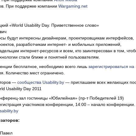
ов. При поддержке компании
Wargaming.net
кий «World Usability Day. Приветственное слово»
вич
осы будут интересны дизайнерам, проектировщикам интерфейсов,
оектов, разработчикам интернет- и мобильных приложений,
адельцам интернет-ресурсов и всем, кто заинтересован в том, что
нологии стали ближе и понятней пользователям.
ренции бесплатное, необходимо всего лишь
зарегистрироваться на
. Количество мест ограничено.
аторов —
сообщества Usability.by
— приглашаем всех желающих пос
d Usability Day 2011
нференц-зал гостиницы «Юбилейная» (пр-т Победителей 19)
егистрация участников конференции, 14:00 – начало конференции.
sability.by
изаторов:
 Павел