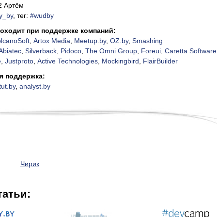
2 Артём
y_by
, тег:
#wudby
оходит при поддержке компаний:
lcanoSoft
,
Artox Media
,
Meetup.by
,
OZ.by
,
Smashing
Abiatec
,
Silverback
,
Pidoco
,
The Omni Group
,
Foreui
,
Caretta Software
e
,
Justproto
,
Active Technologies
,
Mockingbird
,
FlairBuilder
я поддержка:
.tut.by
,
analyst.by
Чирик
татьи: