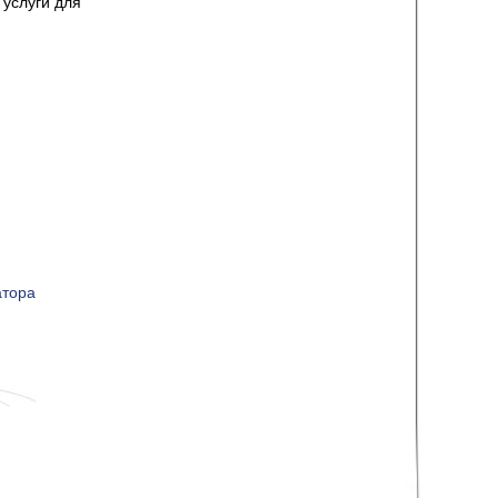
услуги для
атора