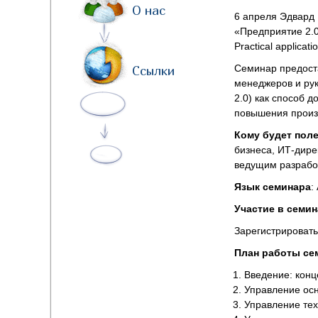
О нас
6 апреля Эдвард 
«Предприятие 2.0
Practical applicati
Семинар предоста
Ссылки
менеджеров и рук
2.0) как способ 
повышения произв
Кому будет пол
бизнеса, ИТ-дире
ведущим разрабо
Язык семинара
:
Участие в семин
Зарегистрировать
План работы се
Введение: конц
Управление ос
Управление те