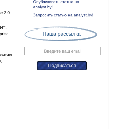
Опубликовать статью на
 –
analyst.by!
e 2.0.
Запросить статью на analyst.by!
 ИТ-
Наша рассылка
prise
звитию
,