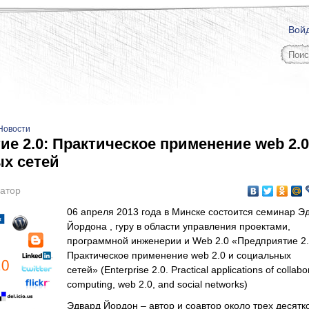
Вой
Новости
е 2.0: Практическое применение web 2.0
х сетей
атор
06 апреля 2013 года в Минске состоится семинар Э
Йордона , гуру в области управления проектами,
программной инженерии и Web 2.0 «Предприятие 2.
Практическое применение web 2.0 и социальных
сетей» (Enterprise 2.0. Practical applications of collabo
computing, web 2.0, and social networks)
Эдвард Йордон – автор и соавтор около трех десятко