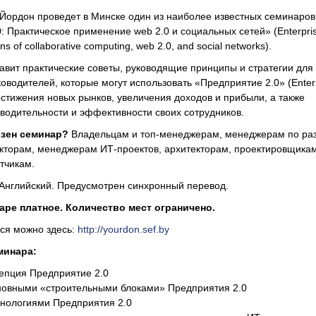
Йордон проведет в Минске один из наиболее известных семинаров
: Практическое применение web 2.0 и социальных сетей» (Enterpris
ons of collaborative computing, web 2.0, and social networks).
вит практические советы, руководящие принципы и стратегии для
оводителей, которые могут использовать «Предприятие 2.0» (Enter
достижения новых рынков, увеличения доходов и прибыли, а также
одительности и эффективности своих сотрудников.
езен семинар?
Владельцам и топ-менеджерам, менеджерам по ра
кторам, менеджерам ИТ-проектов, архитекторам, проектировщикам
тчикам.
 Английский. Предусмотрен синхронный перевод.
аре платное. Количество мест ограничено.
ся можно здесь:
http://yourdon.sef.by
минара:
епция Предприятие 2.0
новными «строительными блоками» Предприятия 2.0
хнологиями Предприятия 2.0