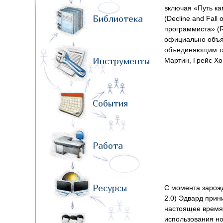
включая «Путь ка
Библиотека
(Decline and Fal
программиста» (Ri
официально объяв
объединяющим та
Инструменты
Мартин, Грейс Хо
События
Работа
Ресурсы
С момента зарожд
2.0) Эдвард прин
настоящее время 
использования но