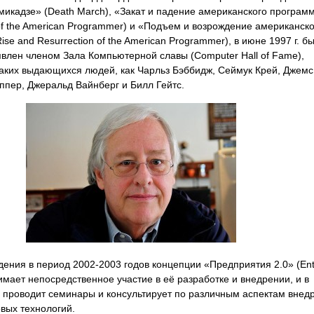
микадзе» (Death March), «Закат и падение американского програм
l of the American Programmer) и «Подъем и возрождение американск
se and Resurrection of the American Programmer), в июне 1997 г. б
лен членом Зала Компьютерной славы (Computer Hall of Fame),
ких выдающихся людей, как Чарльз Бэббидж, Сеймук Крей, Джемс
ппер, Джеральд Вайнберг и Билл Гейтс.
ения в период 2002-2003 годов концепции «Предприятия 2.0» (Ent
имает непосредственное участие в её разработке и внедрении, и в
проводит семинары и консультирует по различным аспектам внед
вых технологий.