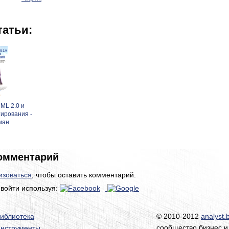
татьи:
ML 2.0 и
ирования -
ман
омментарий
изоваться
, чтобы оставить комментарий.
войти используя:
иблиотека
© 2010-2012
analyst.
сообщество бизнес и
нструменты