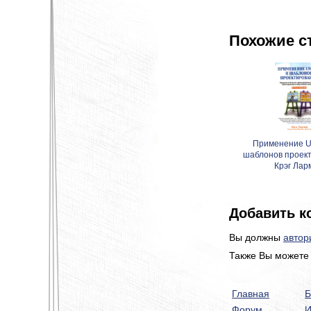
Похожие с
Применение U
шаблонов проект
Крэг Лар
Добавить к
Вы должны
автор
Также Вы можете 
Главная
Б
Форум
И