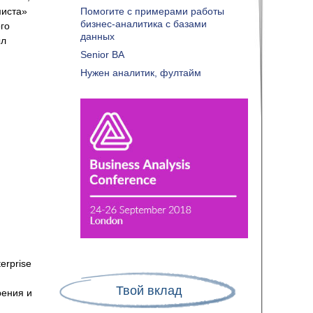
миста»
Помогите с примерами работы
бизнес-аналитика с базами
ого
данных
ыл
Senior BA
Нужен аналитик, фултайм
erprise
Твой вклад
рения и