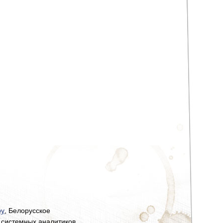
by
, Белорусское
 системных аналитиков