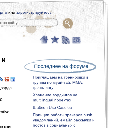
дите
или
зарегистрируйтесь
 и
Последнее на форуме
Приглашаем на тренировки в
группы по муай-тай, ММА,
грэпплингу
дварда
Хранение вордингов на
0:
multilingual проектах
Шаблон Use Case’ов
rative
Принцип работы трекеров push
уведомлений, емайл рассылки и
постов в социальных с
в книг,