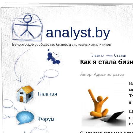
analyst.by
Белорусское сообщество бизнес и системных аналитиков
Главная
Статьи
Как я стала биз
Автор:
Администратор
В
м
Главная
Т
в
Ш
п
Форум
и