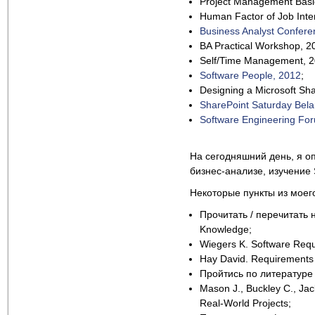
Project Management Basic
Human Factor of Job Inter
Business Analyst Confere
BA Practical Workshop, 20
Self/Time Management, 20
Software People, 2012
;
Designing a Microsoft Sha
SharePoint Saturday Bela
Software Engineering Fo
На сегодняшний день, я о
бизнес-анализе, изучение 
Некоторые пункты из моег
Прочитать / перечитать н
Knowledge;
Wiegers K. Software Requir
Hay David. Requirements 
Пройтись по литературе 
Mason J., Buckley C., Jac
Real-World Projects;