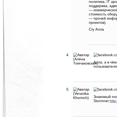
политика, IT ар
поддержка, адми
— коммерческой
стоимость обору
— прочей инфор
проектов).
С/у Алла
Алла, а в чё
пользовател
Знакомый пос
Stormnet
http