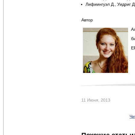
Лифиингуэл Д., Уидриг 
Автор
А
б
E
11 Июня, 2013
Чи