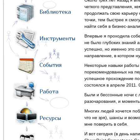
Около трех лет назад я в
четкого представления, кем
Библиотека
продолжать свою карьеру с
точки, тем быстрее я смогу
найти себя в бизнес-анали
Впервые я проходила собе
Инструменты
не было глубоких знаний 
успешно, но именно это с
направление, в котором н
События
Некоторые навыки работы с
порекомендованных на пер
успешное прохождение пов
состоялся в апреле 2011. 
Работа
Были и бессонные ночи с л
разочарования, и моменты
Многих людей хочется поб
Ресурсы
что не зря), шансы и возм
мне поверить в себя.
И вот сегодня (в день нап