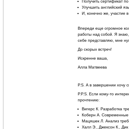
Получить сертификат по 
Улучшить английский язы
И, конечно же, участие в
Впереди еще огромное кол
работы над собой. Я знаю,
себе представляю, мне ну
До скорых встреч!
Искренне ваша,
Алла Матвеева
P.S. А в завершении хочу 
P.P.S. Если кому-то интер
прочтению:
Вигерс К. Разработка т
Коберн А. Современные
Мацяшек Л. Анализ треб
Халл Э., Джексон К., Ди