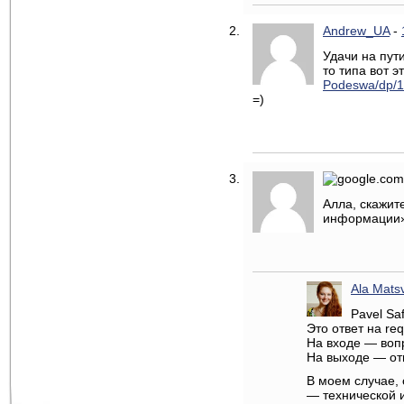
Andrew_UA
-
Удачи на пути
то типа вот э
Podeswa/dp/
=)
Алла, скажит
информации»?
Ala Mats
Pavel Saf
Это ответ на requ
На входе — вопр
На выходе — от
В моем случае, 
— технической 