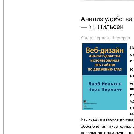
Анализ удобства
— Я. Нильсен
Автор:
Герман Шестеров
Н
с
и
В
и
д
к
п
у
о
м
Изыскания авторов призва
обеспечения, писателям, 
рекламодателям лучше пон